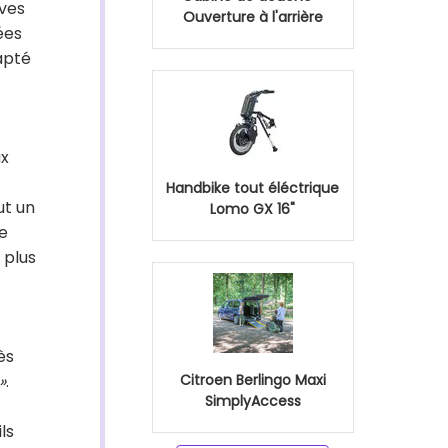
ives
Ouverture à l'arrière
ées
apté
ux
Handbike tout éléctrique
ut un
Lomo GX 16"
ne
 plus
ès
»
.
Citroen Berlingo Maxi
SimplyAccess
ls