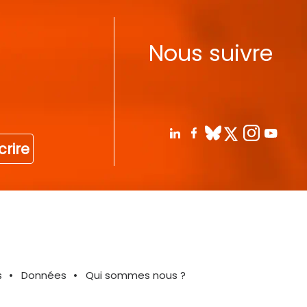
Nous suivre
crire
s
Données
Qui sommes nous ?