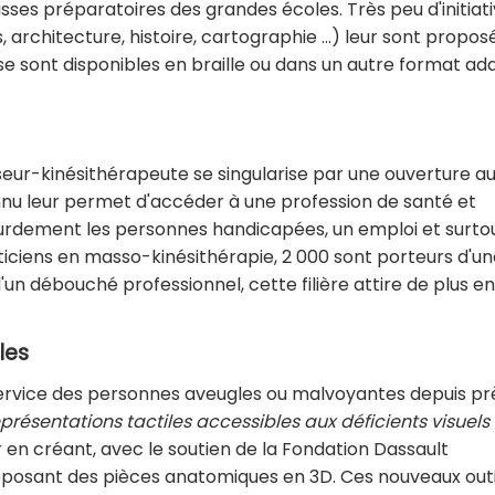
lasses préparatoires des grandes écoles. Très peu d'initiat
 architecture, histoire, cartographie ...) leur sont propos
e sont disponibles en braille ou dans un autre format ad
eur-kinésithérapeute se singularise par une ouverture a
onnu leur permet d'accéder à une profession de santé et
ourdement les personnes handicapées, un emploi et surto
aticiens en masso-kinésithérapie, 2 000 sont porteurs d'u
d'un débouché professionnel, cette filière attire de plus en
les
ervice des personnes aveugles ou malvoyantes depuis pr
résentations tactiles accessibles aux déficients visuels 
 en créant, avec le soutien de la Fondation Dassault
oposant des pièces anatomiques en 3D. Ces nouveaux outi