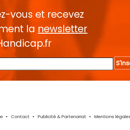
ez-vous et recevez
ement la
newsletter
Handicap.fr
S'ins
te
Contact
Publicité & Partenariat
Mentions légale