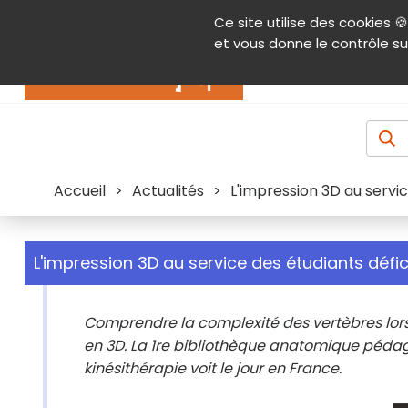
Panneau de gestion des cookies
Ce site utilise des cookies 🍪
Contenu
Aide et accessibilité
Menu pr
et vous donne le contrôle su
Actualités
Accueil
>
Actualités
>
L'impression 3D au servic
L'impression 3D au service des étudiants défic
Comprendre la complexité des vertèbres lors
en 3D. La 1re bibliothèque anatomique pédag
kinésithérapie voit le jour en France.