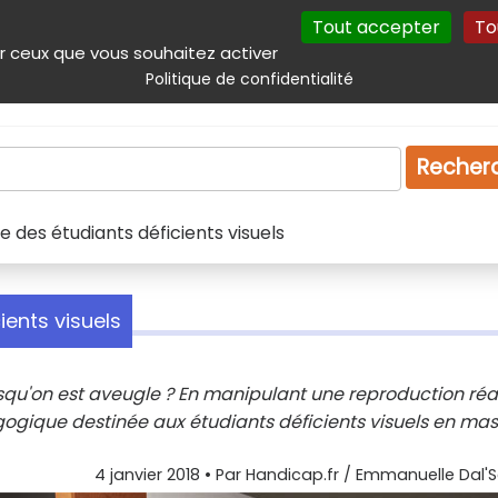
Tout accepter
To
incipal
Navigation complémentaire
Autres services
Plan du site
r ceux que vous souhaitez activer
Politique de confidentialité
Produits & services
Emploi
Droit
Tourism
Recher
e des étudiants déficients visuels
ients visuels
qu'on est aveugle ? En manipulant une reproduction réa
ogique destinée aux étudiants déficients visuels en ma
4 janvier 2018
• Par
Handicap.fr / Emmanuelle Dal'