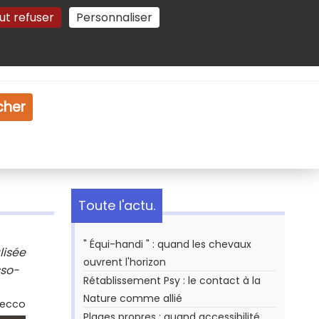
ut refuser
Personnaliser
Gestion des cookies
e
Vidéo
Dossiers
cher
Toute l'actu.
" Équi-handi " : quand les chevaux
lisée
ouvrent l'horizon
sso-
Rétablissement Psy : le contact à la
Nature comme allié
Secco
Plages propres : quand accessibilité