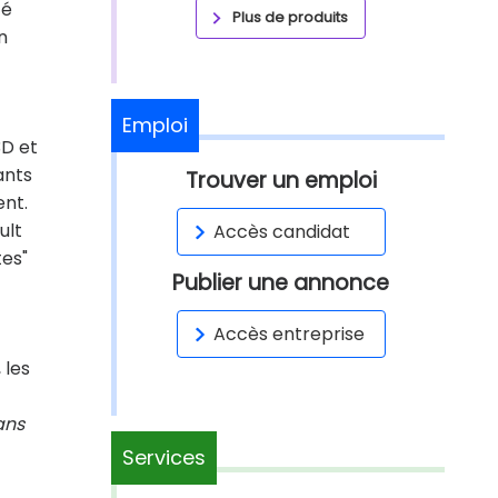
té
Plus de produits
n
Emploi
3D et
ants
Trouver un emploi
ent.
ult
Accès candidat
tes"
Publier une annonce
Accès entreprise
 les
ans
Services