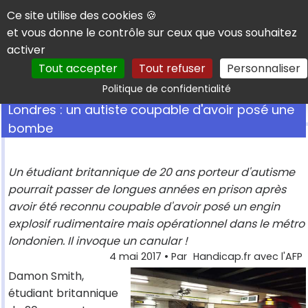
Panneau de gestion des cookies
Ce site utilise des cookies 🍪
et vous donne le contrôle sur ceux que vous souhaitez
activer
Tout accepter
Tout refuser
Personnaliser
Rechercher
Politique de confidentialité
Londres : un autiste coupable d'avoir posé une
bombe
Un étudiant britannique de 20 ans porteur d'autisme
pourrait passer de longues années en prison après
avoir été reconnu coupable d'avoir posé un engin
explosif rudimentaire mais opérationnel dans le métro
londonien. Il invoque un canular !
4 mai 2017
• Par
Handicap.fr avec l'AFP
Damon Smith,
étudiant britannique