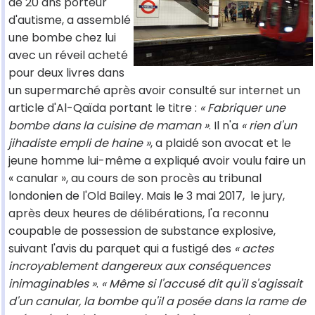
de 20 ans porteur
d'autisme, a assemblé
une bombe chez lui
avec un réveil acheté
pour deux livres dans
un supermarché après avoir consulté sur internet un
article d'Al-Qaïda portant le titre :
« Fabriquer une
bombe dans la cuisine de maman »
. Il n'a
« rien d'un
jihadiste empli de haine »
, a plaidé son avocat et le
jeune homme lui-même a expliqué avoir voulu faire un
« canular », au cours de son procès au tribunal
londonien de l'Old Bailey. Mais le 3 mai 2017, le jury,
après deux heures de délibérations, l'a reconnu
coupable de possession de substance explosive,
suivant l'avis du parquet qui a fustigé des
« actes
incroyablement dangereux aux conséquences
inimaginables »
.
« Même si l'accusé dit qu'il s'agissait
d'un canular, la bombe qu'il a posée dans la rame de