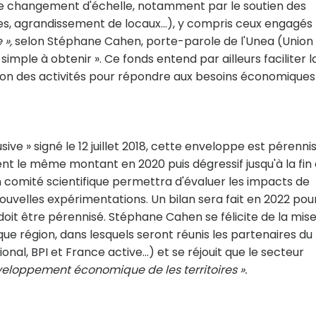
e changement d'échelle, notamment par le soutien des
, agrandissement de locaux...), y compris ceux engagés
 »,
selon Stéphane Cahen, porte-parole de l'Unea (Union
imple à obtenir ». Ce fonds entend par ailleurs faciliter l
tion des activités pour répondre aux besoins économiques
usive » signé le 12 juillet 2018, cette enveloppe est pérenni
ent le même montant en 2020 puis dégressif jusqu'à la fin
n comité scientifique permettra d'évaluer les impacts de
ouvelles expérimentations. Un bilan sera fait en 2022 pou
oit être pérennisé. Stéphane Cahen se félicite de la mis
que région, dans lesquels seront réunis les partenaires du
nal, BPI et France active...) et se réjouit que le secteur
eloppement économique de les territoires ».