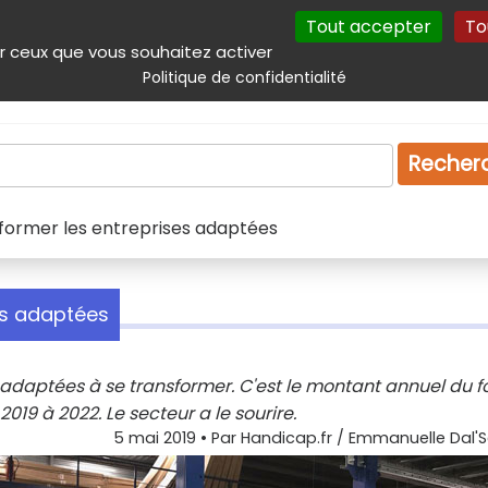
Tout accepter
To
incipal
Navigation complémentaire
Autres services
Plan du site
r ceux que vous souhaitez activer
Politique de confidentialité
Produits & services
Emploi
Droit
Tourism
Recher
sformer les entreprises adaptées
es adaptées
s adaptées à se transformer. C'est le montant annuel du 
19 à 2022. Le secteur a le sourire.
5 mai 2019
• Par
Handicap.fr / Emmanuelle Dal'