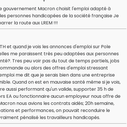
té, le gouvernement Macron choisit l'emploi adapté à
 les personnes handicapées de la société française Je
rer la route aux LREM !!!
RQTH et quand je vois les annonces d'emploi sur Pole
 elles me paraissent très peu adaptées aux personnes
té?. Tres peu voir pas du tout de temps partiels, jobs
 commande ou alors des offres d'emploi stressant
mploi me dit que je serais bien dans une entreprise
onible. Quand on est en mauvaise santé même si je vois,
tre aussi performant qu'un valide, supporter 35 h de
t hors EA ou fonctionnaire aucun employeur nous offre de
 Macron nous avions les contrats aidés; 20h semaine,
cations et performances, on pouvait reconduire le
vraiment pénalisé les travailleurs handicapés.