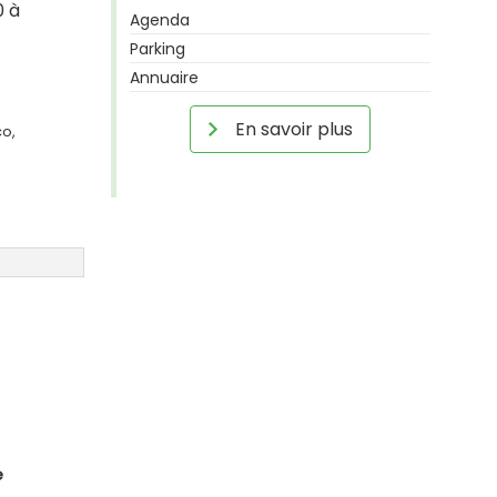
0 à
Agenda
Parking
Annuaire
En savoir plus
co,
e