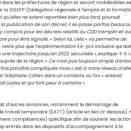
dans les préfectures de région et seront mobilisables s
r la DGEFP (Délégation régionale à l'emploi et la formati
 qu'elles ne soient reportées bien plus tard,
poursuit
t la publication de son décret, il se passe parfois beauco
, y compris pour les décrets relatifs au CDD tremplin et au
are pour être signalé. »
. Selon lui, cela «
va permettre de
e reste plus que l'expérimentation EA-pro inclusive qui doit
ne trajectoire jusqu'en 2022, sécurisée »,
explique-t-il. 
auprès de la région. «
Ce n'est pas toujours simple d'ent
ois paraître compliqués mais c'est à notre réseau d'alle
lut Stéphane Cahen dans un contexte où l'on «
entend
 justes et qui font peur à certains ».
a fait d'autres annonces, notamment le démarrage de
e travail temporaire (EATT) (article en lien ci-dessous) 
sement compétences) spécifique afin de soutenir les actio
cap entrés dans les dispositifs d'accompagnement à la