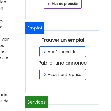
elon
Plus de produits
on
up
x
Emploi
 voir
Trouver un emploi
Les
amer
Accès candidat
r sur
Publier une annonce
Accès entreprise
mais
ns de
Services