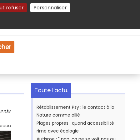
ut refuser
Personnaliser
Gestion des cookies
e
Vidéo
Dossiers
cher
Toute l'actu.
Rétablissement Psy : le contact à la
fonds
Nature comme allié
Plages propres : quand accessibilité
Secco
rime avec écologie
Autisme : " non, ça ne se voit pas au