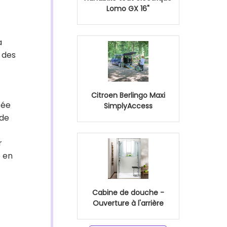
Lomo GX 16"
a
 des
Citroen Berlingo Maxi
sée
SimplyAccess
 de
r
e en
Cabine de douche -
Ouverture à l'arrière