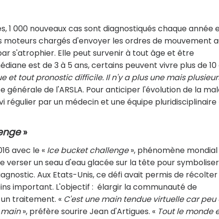
res, 1 000 nouveaux cas sont diagnostiqués chaque année 
nes moteurs chargés d'envoyer les ordres de mouvement a
par s'atrophier. Elle peut survenir à tout âge et être
édiane est de 3 à 5 ans, certains peuvent vivre plus de 10 
t tout pronostic difficile. Il n'y a plus une mais plusieur
e générale de l'ARSLA. Pour anticiper l'évolution de la ma
ivi régulier par un médecin et une équipe pluridisciplinaire 
lenge
»
16 avec le «
Ice bucket challenge
», phénomène mondial
 se verser un seau d'eau glacée sur la tête pour symboliser
agnostic. Aux Etats-Unis, ce défi avait permis de récolter
moins important. L'objectif : élargir la communauté de
 un traitement. «
C'est une main tendue virtuelle car peu
 main
», préfère sourire Jean d'Artigues. «
Tout le monde e