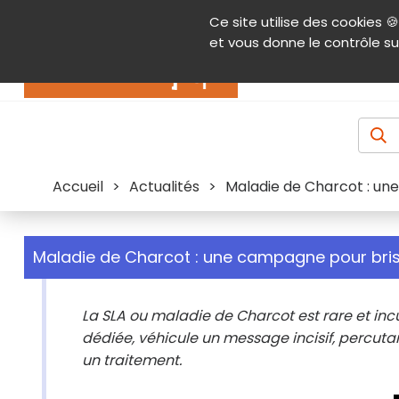
Panneau de gestion des cookies
Ce site utilise des cookies 🍪
Contenu
Aide et accessibilité
Menu pr
et vous donne le contrôle su
Actualités
Accueil
>
Actualités
>
Maladie de Charcot : un
Maladie de Charcot : une campagne pour bri
La SLA ou maladie de Charcot est rare et inc
dédiée, véhicule un message incisif, percutant 
un traitement.