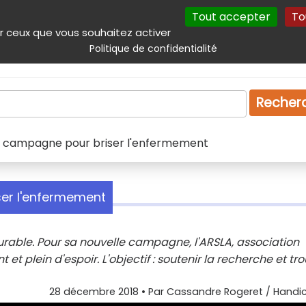
Tout accepter
To
incipal
Navigation complémentaire
Autres services
Plan du site
r ceux que vous souhaitez activer
Politique de confidentialité
Produits & services
Emploi
Droit
Tourism
Recher
e campagne pour briser l'enfermement
ser l'enfermement
urable. Pour sa nouvelle campagne, l'ARSLA, association
et plein d'espoir. L'objectif : soutenir la recherche et tr
28 décembre 2018
• Par
Cassandre Rogeret / Handic