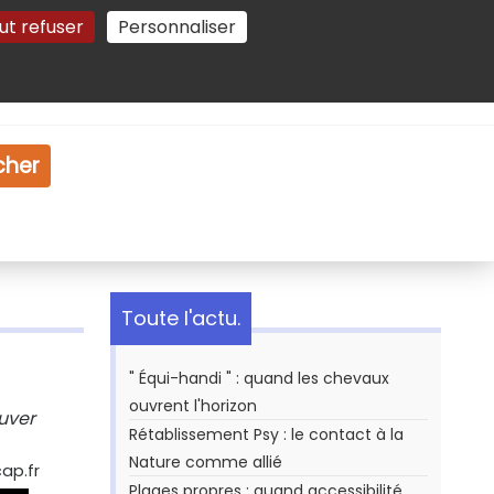
ut refuser
Personnaliser
Gestion des cookies
e
Vidéo
Dossiers
cher
Toute l'actu.
" Équi-handi " : quand les chevaux
ouvrent l'horizon
ouver
Rétablissement Psy : le contact à la
Nature comme allié
ap.fr
Plages propres : quand accessibilité