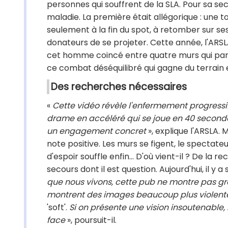
personnes qui souffrent de la SLA. Pour sa s
maladie. La première était allégorique : une to
seulement à la fin du spot, à retomber sur ses
donateurs de se projeter. Cette année, l'ARSL
cet homme coincé entre quatre murs qui paniq
ce combat déséquilibré qui gagne du terrain et
Des recherches nécessaires
«
Cette vidéo révèle l'enfermement progress
drame en accéléré qui se joue en 40 secondes
un engagement concret
», explique l'ARSLA.
note positive. Les murs se figent, le spectat
d'espoir souffle enfin... D'où vient-il ? De la 
secours dont il est question. Aujourd'hui, il 
que nous vivons, cette pub ne montre pas g
montrent des images beaucoup plus violentes
'soft'.
Si on présente une vision insoutenable,
face
», poursuit-il.