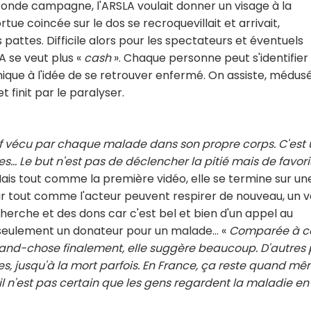
econde campagne, l'ARSLA voulait donner un visage à la
rtue coincée sur le dos se recroquevillait et arrivait,
 pattes. Difficile alors pour les spectateurs et éventuels
A se veut plus «
cash
». Chaque personne peut s'identifier
ue à l'idée de se retrouver enfermé. On assiste, médusé
 finit par le paralyser.
if vécu par chaque malade dans son propre corps. C'est 
… Le but n'est pas de déclencher la pitié mais de favori
 Mais tout comme la première vidéo, elle se termine sur un
eur tout comme l'acteur peuvent respirer de nouveau, un 
recherche et des dons car c'est bel et bien d'un appel au
y a seulement un donateur pour un malade… «
Comparée à c
rand-chose finalement, elle suggère beaucoup. D'autres
, jusqu'à la mort parfois. En France, ça reste quand m
 il n'est pas certain que les gens regardent la maladie en