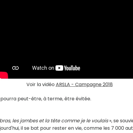
Voir la vidéo
ARSLA - Campagne 2018
 pourra peut-être, à terme, être évitée.
 bras, les jambes et la tête comme je le voulais
», se souvi
jourd'hui, il se bat pour rester en vie, comme les 7 000 au