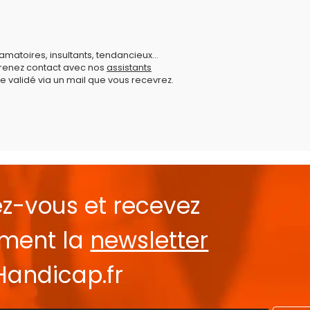
amatoires, insultants, tendancieux...
prenez contact avec nos
assistants
e validé via un mail que vous recevrez.
ez-vous et recevez
ement la
newsletter
Handicap.fr