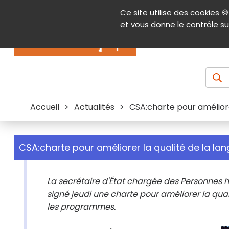
Panneau de gestion des cookies
Ce site utilise des cookies 🍪
Contenu
Aide et accessibilité
Menu pr
et vous donne le contrôle su
Actualités
Accueil
>
Actualités
>
CSA:charte pour améliore
CSA:charte pour améliorer la qualité de la la
La secrétaire d'État chargée des Personnes h
signé jeudi une charte pour améliorer la qual
les programmes.