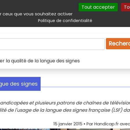
Tout accepter
To
incipal
Navigation complémentaire
Autres services
Plan du site
r ceux que vous souhaitez activer
Politique de confidentialité
Produits & services
Emploi
Droit
Tourism
Recher
r la qualité de la langue des signes
ngue des signes
andicapées et plusieurs patrons de chaînes de télévisio
ité de l'usage de la langue des signes française (LSF) d
15 janvier 2015
• Par
Handicap.fr avec 