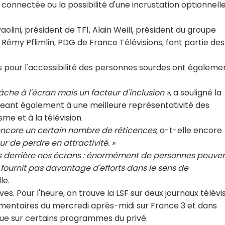
 connectée ou la possibilité d'une incrustation optionnelle
lini, président de TF1, Alain Weill, président du groupe
 Rémy Pflimlin, PDG de France Télévisions, font partie des
s pour l'accessibilité des personnes sourdes ont égaleme
tâche à l'écran mais un facteur d'inclusion »
, a souligné la
geant également à une meilleure représentativité des
sme et à la télévision.
a encore un certain nombre de réticences
, a-t-elle encore
r de perdre en attractivité. »
sés derrière nos écrans : énormément de personnes peuven
ne fournit pas davantage d'efforts dans le sens de
le.
es. Pour l'heure, on trouve la LSF sur deux journaux télévi
lementaires du mercredi après-midi sur France 3 et dans
 que sur certains programmes du privé.