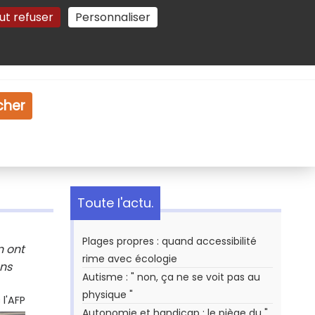
ut refuser
Personnaliser
Gestion des cookies
e
Vidéo
Dossiers
cher
Toute l'actu.
Plages propres : quand accessibilité
n ont
rime avec écologie
ans
Autisme : " non, ça ne se voit pas au
physique "
l'AFP
Autonomie et handicap : le piège du "