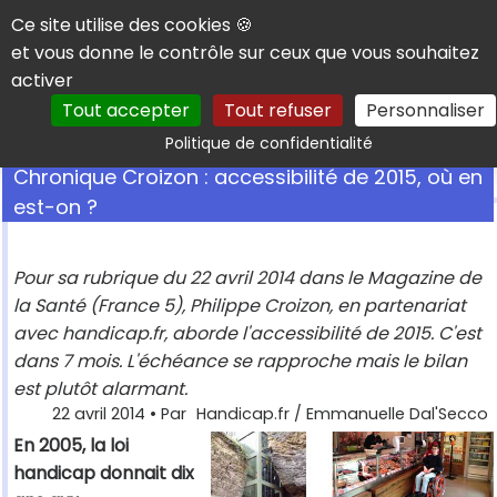
Panneau de gestion des cookies
Ce site utilise des cookies 🍪
et vous donne le contrôle sur ceux que vous souhaitez
activer
Tout accepter
Tout refuser
Personnaliser
Rechercher
Politique de confidentialité
Chronique Croizon : accessibilité de 2015, où en
est-on ?
Pour sa rubrique du 22 avril 2014 dans le Magazine de
la Santé (France 5), Philippe Croizon, en partenariat
avec handicap.fr, aborde l'accessibilité de 2015. C'est
dans 7 mois. L'échéance se rapproche mais le bilan
est plutôt alarmant.
22 avril 2014
• Par
Handicap.fr / Emmanuelle Dal'Secco
En 2005, la loi
handicap donnait dix