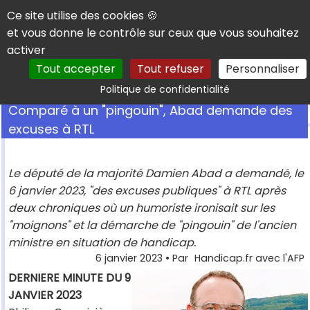
Panneau de gestion des cookies
Ce site utilise des cookies 🍪
et vous donne le contrôle sur ceux que vous souhaitez
activer
Tout accepter
Tout refuser
Personnaliser
Rechercher
Politique de confidentialité
Comparé à un "pingouin", Abad demande des
excuses à RTL
Le député de la majorité Damien Abad a demandé, le
6 janvier 2023, "des excuses publiques" à RTL après
deux chroniques où un humoriste ironisait sur les
"moignons" et la démarche de "pingouin" de l'ancien
ministre en situation de handicap.
6 janvier 2023
• Par
Handicap.fr avec l'AFP
DERNIERE MINUTE DU 9
JANVIER 2023