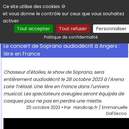
Panneau de gestion des cookies
Ce site utilise des cookies 🍪
et vous donne le contrôle sur ceux que vous souhaitez
activer
Tout accepter
Tout refuser
Personnaliser
Rechercher
Politique de confidentialité
Le concert de Soprano audiodécrit à Angers :
1ère en France
Chasseur d'étoiles, le show de Soprano, sera
entièrement audiodécrit le 28 octobre 2023 à l'Arena
Loire Trélazé. Une 1ère en France dans l'univers
musical. Les spectateurs aveugles seront équipés de
casques pour ne pas en perdre une miette.
25 octobre 2023
• Par
Handicap.fr / Emmanuelle
Dal'Secco