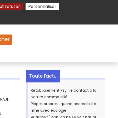
ut refuser
Personnaliser
Gestion des cookies
e
Vidéo
Dossiers
cher
Toute l'actu.
Rétablissement Psy : le contact à la
Nature comme allié
APAJH
Plages propres : quand accessibilité
rime avec écologie
à
Autisme : " non, ça ne se voit pas au