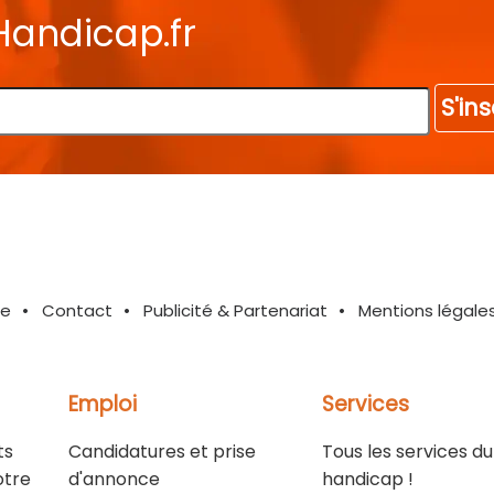
Handicap.fr
S'ins
te
Contact
Publicité & Partenariat
Mentions légale
Emploi
Services
ts
Candidatures et prise
Tous les services du
otre
d'annonce
handicap !