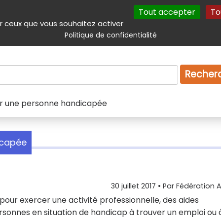
Tout accepter
To
incipal
Navigation complémentaire
Autres services
Plan du site
r ceux que vous souhaitez activer
Politique de confidentialité
Produits & services
Emploi
Droit
Tourism
Recher
ar une personne handicapée
icapée
30 juillet 2017
• Par
Fédération 
 pour exercer une activité professionnelle, des aides
ersonnes en situation de handicap à trouver un emploi ou 