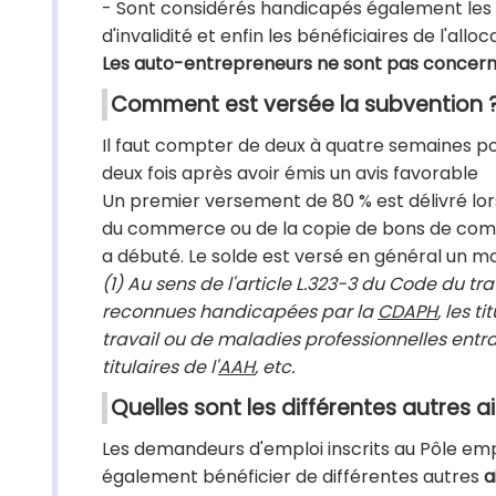
- Sont considérés handicapés également les pe
d'invalidité et enfin les bénéficiaires de l'all
Les auto-entrepreneurs ne sont pas concernés
Comment est versée la subvention 
Il faut compter de deux à quatre semaines pou
deux fois après avoir émis un avis favorable
Un premier versement de 80 % est délivré lors 
du commerce ou de la copie de bons de comma
a débuté. Le solde est versé en général un moi
(1) Au sens de l'article L.323-3 du Code du t
reconnues handicapées par la
CDAPH
, les t
travail ou de maladies professionnelles entr
titulaires de l'
AAH
, etc.
Quelles sont les différentes autres a
Les demandeurs d'emploi inscrits au Pôle emplo
également bénéficier de différentes autres
a