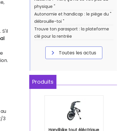
e,
physique "
Autonomie et handicap : le piège du "
débrouille-toi "
Trouve ton parasport : la plateforme
S'il
clé pour la rentrée
al
Toutes les actus
de
ion.
Produits
 au
2/3
Handbike tout éléctrique