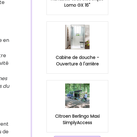
te
Lomo GX 16"
e en
tre
Cabine de douche -
vité
Ouverture à l'arrière
nes
ts du
Citroen Berlingo Maxi
SimplyAccess
vent
u de