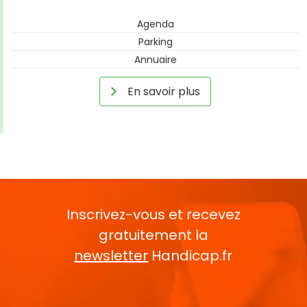
Agenda
Parking
Annuaire
En savoir plus
Inscrivez-vous et recevez
gratuitement la
newsletter
Handicap.fr
Rentrez votre E-mail