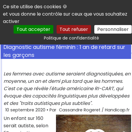
Panneau de gestion des cookies
Ce site utilise des cookies 🍪
et vous donne le contrôle sur ceux que vous souhaitez
activer
Tout accepter
Tout refuser
Personnaliser
Rechercher
Politique de confidentialité
Diagnostic autisme féminin : 1 an de retard sur
les garçons
Les femmes avec autisme seraient diagnostiquées, en
moyenne, un an et demi plus tard que les hommes.
C'est ce que révèle l'étude américaine RI-CART, qui
évoque des capacités linguistiques plus développées
et des "traits autistiques plus subtiles".
10 septembre 2020
• Par
Cassandre Rogeret / Handicap.fr
Un enfant sur 160
serait autiste, selon