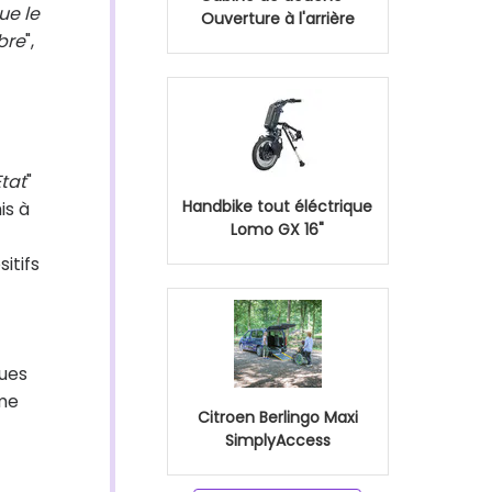
ue le
Ouverture à l'arrière
bre
",
tat
"
Handbike tout éléctrique
is à
Lomo GX 16"
itifs
ques
mme
Citroen Berlingo Maxi
SimplyAccess