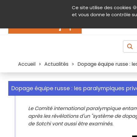
Panneau de gestion des cookies
Ce site utilise des cookies 🍪
Contenu
Aide et accessibilité
Menu pr
et vous donne le contrôle su
Actualités
Accueil
>
Actualités
>
Dopage équipe russe : le
Dopage équipe russe : les paralympiques priv
Le Comité international paralympique enta
après les révélations d'un "système de dopage
de Sotchi vont aussi être examinés.