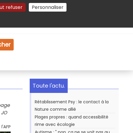
ut refuser
Personnaliser
Gestion des cookies
e
Vidéo
Dossiers
cher
Toute l'actu.
Rétablissement Psy : le contact à la
page
Nature comme allié
s JO
Plages propres : quand accessibilité
rime avec écologie
l'AFP
Autisme : " non, ça ne se voit pas au