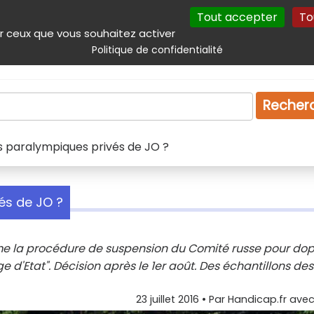
Tout accepter
To
incipal
Navigation complémentaire
Autres services
Plan du site
r ceux que vous souhaitez activer
Politique de confidentialité
Produits & services
Emploi
Droit
Tourism
Recher
s paralympiques privés de JO ?
és de JO ?
me la procédure de suspension du Comité russe pour do
 d'Etat". Décision après le 1er août. Des échantillons de
23 juillet 2016
• Par
Handicap.fr avec 