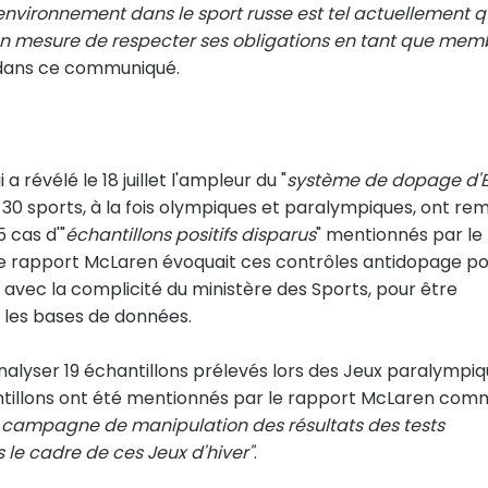
'environnement dans le sport russe est tel actuellement q
n mesure de respecter ses obligations en tant que mem
C, dans ce communiqué.
révélé le 18 juillet l'ampleur du "
système de dopage d'E
 30 sports, à la fois olympiques et paralympiques, ont rem
 cas d'"
échantillons positifs disparus
" mentionnés par le
 le rapport McLaren évoquait ces contrôles antidopage pos
s, avec la complicité du ministère des Sports, pour être
 les bases de données.
alyser 19 échantillons prélevés lors des Jeux paralympi
antillons ont été mentionnés par le rapport McLaren co
la campagne de manipulation des résultats des tests
le cadre de ces Jeux d'hiver"
.