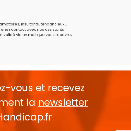
amatoires, insultants, tendancieux...
prenez contact avec nos
assistants
e validé via un mail que vous recevrez.
ez-vous et recevez
ement la
newsletter
Handicap.fr