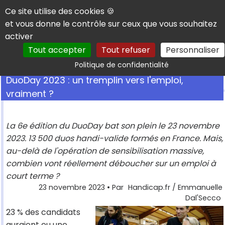
Panneau de gestion des cookies
Ce site utilise des cookies 🍪
et vous donne le contrôle sur ceux que vous souhaitez
activer
Tout accepter
Tout refuser
Personnaliser
Rechercher
Politique de confidentialité
DuoDay 2023 : un tremplin vers l'emploi,
vraiment ?
La 6e édition du DuoDay bat son plein le 23 novembre
2023. 13 500 duos handi-valide formés en France. Mais,
au-delà de l'opération de sensibilisation massive,
combien vont réellement déboucher sur un emploi à
court terme ?
23 novembre 2023
• Par
Handicap.fr / Emmanuelle
Dal'Secco
23 % des candidats
auraient eu une