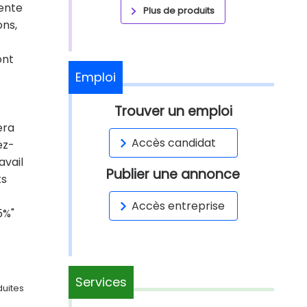
lente
Plus de produits
ons,
ont
Emploi
Trouver un emploi
era
Accès candidat
ez-
avail
Publier une annonce
ts
Accès entreprise
5%"
Services
duites