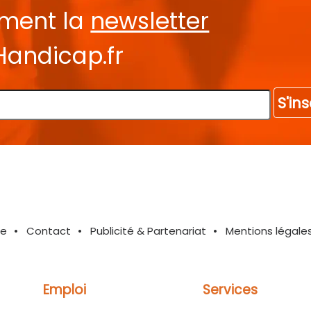
ement la
newsletter
Handicap.fr
S'ins
te
Contact
Publicité & Partenariat
Mentions légale
Emploi
Services