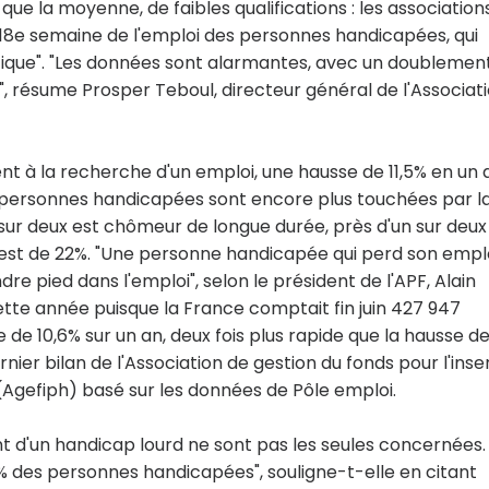
ue la moyenne, de faibles qualifications : les association
a 18e semaine de l'emploi des personnes handicapées, qui
tique". "Les données sont alarmantes, avec un doublemen
, résume Prosper Teboul, directeur général de l'Associat
nt à la recherche d'un emploi, une hausse de 11,5% en un 
s personnes handicapées sont encore plus touchées par l
 sur deux est chômeur de longue durée, près d'un sur deux
 est de 22%. "Une personne handicapée qui perd son empl
 pied dans l'emploi", selon le président de l'APF, Alain
ette année puisque la France comptait fin juin 427 947
e 10,6% sur un an, deux fois plus rapide que la hausse d
ier bilan de l'Association de gestion du fonds pour l'inse
Agefiph) basé sur les données de Pôle emploi.
t d'un handicap lourd ne sont pas les seules concernées. 
% des personnes handicapées", souligne-t-elle en citant