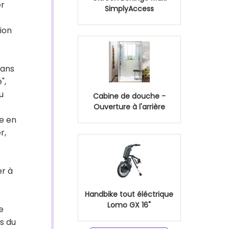
er
SimplyAccess
ion
dans
",
u
Cabine de douche -
Ouverture à l'arrière
re en
r,
er à
Handbike tout éléctrique
Lomo GX 16"
e
s du