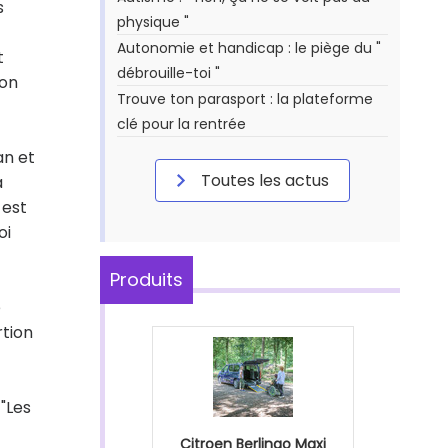
s
physique "
Autonomie et handicap : le piège du "
t
débrouille-toi "
ion
Trouve ton parasport : la plateforme
clé pour la rentrée
an et
Toutes les actus
a
 est
oi
Produits
e
rtion
"Les
Citroen Berlingo Maxi