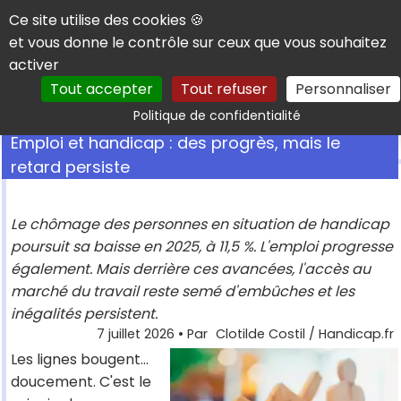
Panneau de gestion des cookies
Ce site utilise des cookies 🍪
et vous donne le contrôle sur ceux que vous souhaitez
activer
Tout accepter
Tout refuser
Personnaliser
Rechercher
Politique de confidentialité
Emploi et handicap : des progrès, mais le
retard persiste
Le chômage des personnes en situation de handicap
poursuit sa baisse en 2025, à 11,5 %. L'emploi progresse
également. Mais derrière ces avancées, l'accès au
marché du travail reste semé d'embûches et les
inégalités persistent.
7 juillet 2026
• Par
Clotilde Costil / Handicap.fr
Les lignes bougent...
doucement. C'est le