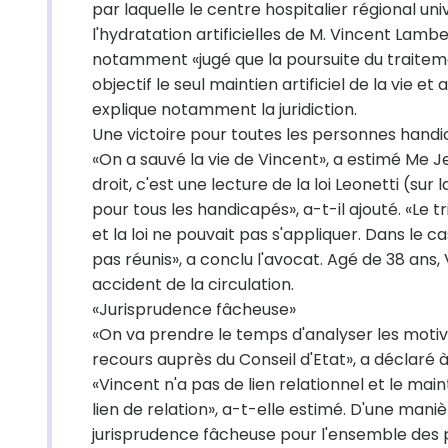
par laquelle le centre hospitalier régional un
l'hydratation artificielles de M. Vincent Lamb
notamment «jugé que la poursuite du traitement
objectif le seul maintien artificiel de la vie 
explique notamment la juridiction.
Une victoire pour toutes les personnes hand
«On a sauvé la vie de Vincent», a estimé Me Je
droit, c'est une lecture de la loi Leonetti (sur l
pour tous les handicapés», a-t-il ajouté. «Le t
et la loi ne pouvait pas s'appliquer. Dans le 
pas réunis», a conclu l'avocat. Agé de 38 ans
accident de la circulation.
«Jurisprudence fâcheuse»
«On va prendre le temps d'analyser les moti
recours auprès du Conseil d'Etat», a déclaré
«Vincent n'a pas de lien relationnel et le mai
lien de relation», a-t-elle estimé. D'une mani
jurisprudence fâcheuse pour l'ensemble des p