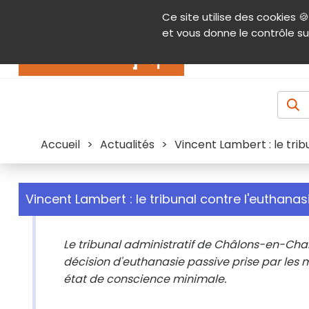
Panneau de gestion des cookies
Ce site utilise des cookies 🍪
Contenu
Aide et accessibilité
Menu pr
et vous donne le contrôle su
Actualités
Accueil
>
Actualités
>
Vincent Lambert : le trib
Vincent Lambert : le tribunal contre l'euthanas
Le tribunal administratif de Châlons-en-Cham
décision d'euthanasie passive prise par les
état de conscience minimale.