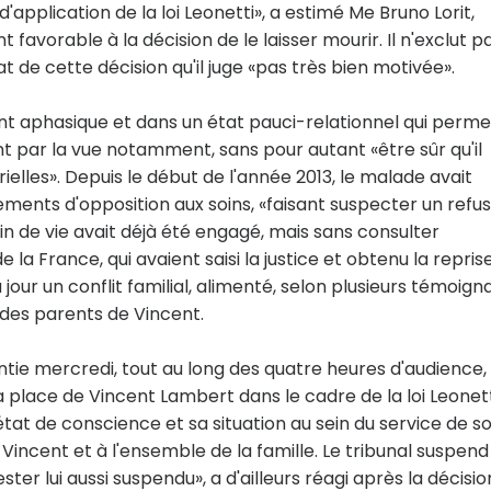
d'application de la loi Leonetti», a estimé Me Bruno Lorit,
favorable à la décision de le laisser mourir. Il n'exclut p
t de cette décision qu'il juge «pas très bien motivée».
nt aphasique et dans un état pauci-relationnel qui perme
t par la vue notamment, sans pour autant «être sûr qu'il
elles». Depuis le début de l'année 2013, le malade avait
ments d'opposition aux soins, «faisant suspecter un refu
fin de vie avait déjà été engagé, mais sans consulter
 la France, qui avaient saisi la justice et obtenu la repris
 au jour un conflit familial, alimenté, selon plusieurs témoign
s des parents de Vincent.
entie mercredi, tout au long des quatre heures d'audience, 
a place de Vincent Lambert dans le cadre de la loi Leonett
n état de conscience et sa situation au sein du service de so
incent et à l'ensemble de la famille. Le tribunal suspend
ster lui aussi suspendu», a d'ailleurs réagi après la décisio