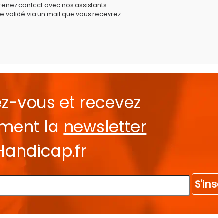
prenez contact avec nos
assistants
e validé via un mail que vous recevrez.
ez-vous et recevez
ement la
newsletter
Handicap.fr
S'ins