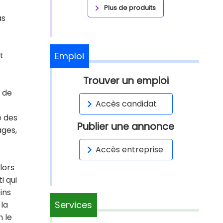
Plus de produits
as
t
Emploi
Trouver un emploi
s de
Accès candidat
e des
Publier une annonce
ages,
Accès entreprise
lors
i qui
ins
Services
 la
n le