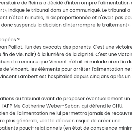
iversitaire de Reims a décidé d'interrompre l'alimentation 
ert», indique le tribunal dans un communiqué. Le tribunal a
 n'était ni inutile, ni disproportionnée et n'avait pas po
et a donc suspendu la décision d'interrompre le traitement»,
icapées ?
an Paillot, l'un des avocats des parents. C'est une victoir
a fin de vie, ndlr) à la lumière de la dignité. C'est une victoi
ribunal a reconnu que Vincent n'était ni malade ni en fin de
cas de Vincent, les éléments pour arrêter l'alimentation ne
, Vincent Lambert est hospitalisé depuis cinq ans après un
vations du tribunal avant de proposer éventuellement un
 à l'AFP Me Catherine Weber-Seban, qui défend le CHU.
ntien de l'alimentation ne lui permettra jamais de recouvr
ère plus générale, «cette décision risque de créer une
atients pauci-relationnels (en état de conscience minim