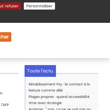
ut refuser
Personnaliser
Gestion des cookies
e
Vidéo
Dossiers
cher
Toute l'actu.
Rétablissement Psy : le contact à la
Nature comme allié
n
Plages propres : quand accessibilité
rime avec écologie
l'AFP
Autisme : " non, ça ne se voit pas au