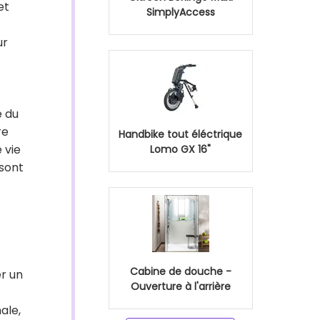
et
SimplyAccess
ur
e du
re
Handbike tout éléctrique
 vie
Lomo GX 16"
 sont
Cabine de douche -
er un
Ouverture à l'arrière
ale,