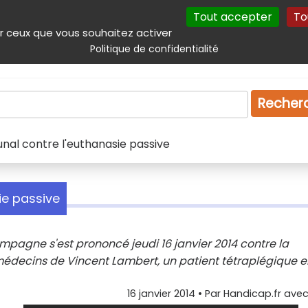
Tout accepter
To
incipal
Navigation complémentaire
Autres services
Plan du site
r ceux que vous souhaitez activer
Politique de confidentialité
Produits & services
Emploi
Droit
Tourism
Recher
unal contre l'euthanasie passive
ie passive
pagne s'est prononcé jeudi 16 janvier 2014 contre la
 médecins de Vincent Lambert, un patient tétraplégique e
16 janvier 2014
• Par
Handicap.fr avec 