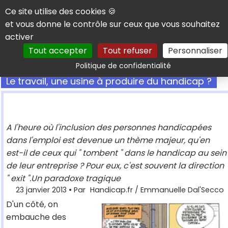
Panneau de gestion des cookies
Ce site utilise des cookies 🍪
et vous donne le contrôle sur ceux que vous souhaitez
activer
Tout accepter
Tout refuser
Personnaliser
Rechercher
Politique de confidentialité
Le travail, une usine à produire du handicap ?
A l'heure où l'inclusion des personnes handicapées
dans l'emploi est devenue un thème majeur, qu'en
est-il de ceux qui " tombent " dans le handicap au sein
de leur entreprise ? Pour eux, c'est souvent la direction
" exit ".Un paradoxe tragique
23 janvier 2013
• Par
Handicap.fr / Emmanuelle Dal'Secco
D'un côté, on
embauche des