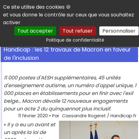
Panneau de gestion des cookies
Ce site utilise des cookies 🍪
et vous donne le contrôle sur ceux que vous souhaitez
activer
Tout accepter
Tout refuser
Personnaliser
Rechercher
Politique de confidentialité
Handicap : les 12 travaux de Macron en faveur
de l'inclusion
11 000 postes d'AESH supplémentaires, 45 unités
d'enseignement autisme, un numéro d'appel unique, 1
000 places en établissements pour en finir avec l'exil
belge... Macron dévoile 12 nouveaux engagements
pour un acte 2 du quinquennat plus inclusif.
11 février 2020
• Par
Cassandre Rogeret / Handicap.fr
«
Il y a eu un avant et
un après la loi de