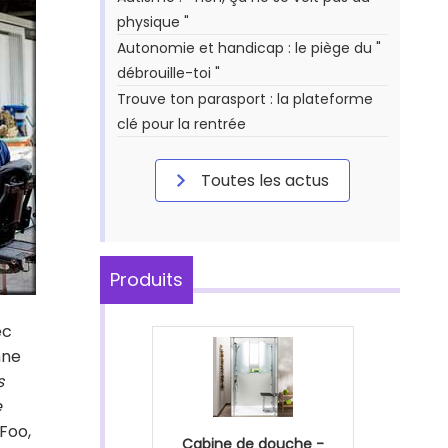
physique "
Autonomie et handicap : le piège du "
débrouille-toi "
Trouve ton parasport : la plateforme
clé pour la rentrée
Toutes les actus
Produits
ec
nne
s
e
Foo,
Cabine de douche -