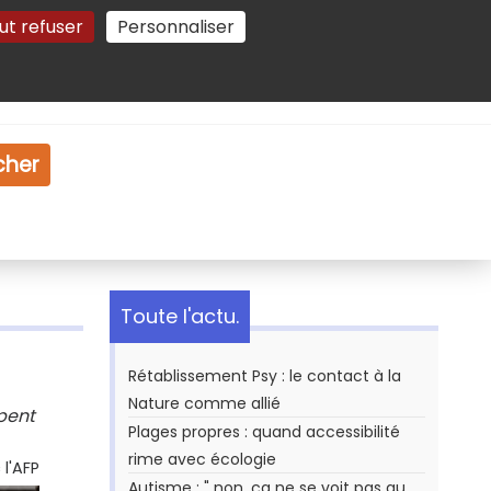
ut refuser
Personnaliser
Gestion des cookies
e
Vidéo
Dossiers
cher
Toute l'actu.
Rétablissement Psy : le contact à la
Nature comme allié
pent
Plages propres : quand accessibilité
rime avec écologie
l'AFP
Autisme : " non, ça ne se voit pas au