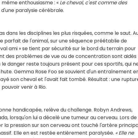
le même enthousiasme : «
Le cheval, c'est comme des
n d'une paralysie cérébrale.
s dans les disciplines les plus risquées, comme le saut. A
le parfait de l'animal, sur une séquence préétablie de
l ami » se tient par sécurité sur le bord du terrain pour
ayant des problèmes de vue ou de concentration sont aidés
is le danger reste toujours présent pour ces sportifs, qui n
 chute. Gemma Rose Foo se souvient d'un entraînement e
rayé son cheval et l'avait fait tombé. Résultat : une ruptur
pouvoir venir à Rio.
onne handicapée, relève du challenge. Robyn Andrews,
ada, lorsqu'on lui a décelé une tumeur au cerveau. Lors de
ger la pression sur son cerveau ont touché l'artère principa
assif. Elle en est restée entièrement paralysée.
« Elle ne