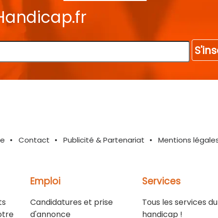
Handicap.fr
S'ins
te
Contact
Publicité & Partenariat
Mentions légale
Emploi
Services
ts
Candidatures et prise
Tous les services du
otre
d'annonce
handicap !