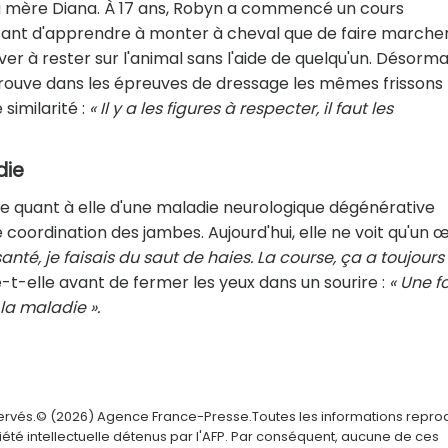
sa mère Diana. À 17 ans, Robyn a commencé un cours
as tant d'apprendre à monter à cheval que de faire marche
river à rester sur l'animal sans l'aide de quelqu'un. Désorma
trouve dans les épreuves de dressage les mêmes frissons
 similarité :
« Il y a les figures à respecter, il faut les
die
ffre quant à elle d'une maladie neurologique dégénérative
e coordination des jambes. Aujourd'hui, elle ne voit qu'un œi
anté, je faisais du saut de haies. La course, ça a toujours
e-t-elle avant de fermer les yeux dans un sourire :
« Une fo
 la maladie ».
servés.© (2026) Agence France-Presse.Toutes les informations repro
été intellectuelle détenus par l'AFP. Par conséquent, aucune de ces