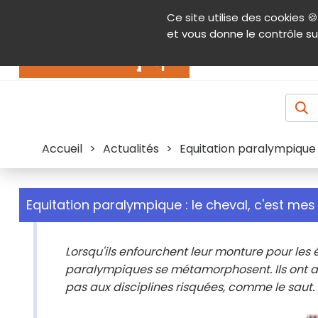
Panneau de gestion des cookies
Ce site utilise des cookies 🍪
Contenu
Aide et accessibilité
Menu pr
et vous donne le contrôle su
Actualités
Accueil
>
Actualités
>
Equitation paralympique :
Equitation paralympique : le cheval, c'est mes
Lorsqu'ils enfourchent leur monture pour les 
paralympiques se métamorphosent. Ils ont av
pas aux disciplines risquées, comme le saut.