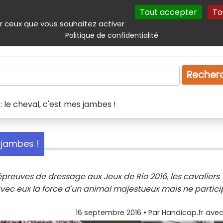
Tout accepter
To
incipal
Navigation complémentaire
Autres services
Plan du site
r ceux que vous souhaitez activer
Politique de confidentialité
Produits & services
Emploi
Droit
Tourism
Recher
 le cheval, c'est mes jambes !
 jambes !
épreuves de dressage aux Jeux de Rio 2016, les cavaliers
ec eux la force d'un animal majestueux mais ne partici
16 septembre 2016
• Par
Handicap.fr avec 