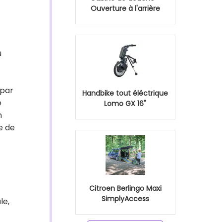
Ouverture à l'arrière
u
 par
Handbike tout éléctrique
e
Lomo GX 16"
n
e de
Citroen Berlingo Maxi
SimplyAccess
le,