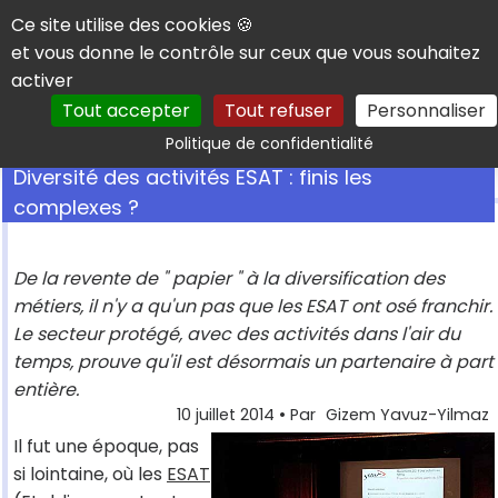
Panneau de gestion des cookies
Ce site utilise des cookies 🍪
et vous donne le contrôle sur ceux que vous souhaitez
activer
Tout accepter
Tout refuser
Personnaliser
Rechercher
Politique de confidentialité
Diversité des activités ESAT : finis les
complexes ?
De la revente de " papier " à la diversification des
métiers, il n'y a qu'un pas que les ESAT ont osé franchir.
Le secteur protégé, avec des activités dans l'air du
temps, prouve qu'il est désormais un partenaire à part
entière.
10 juillet 2014
• Par
Gizem Yavuz-Yilmaz
Il fut une époque, pas
si lointaine, où les
ESAT