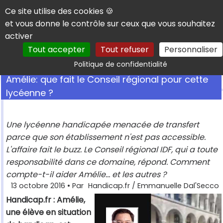
Panneau de gestion des cookies
Ce site utilise des cookies 🍪
et vous donne le contrôle sur ceux que vous souhaitez
activer
Tout accepter
Tout refuser
Personnaliser
Rechercher
Politique de confidentialité
Amélie: que fait le Conseil régional pour cette
lycéenne ?
Une lycéenne handicapée menacée de transfert
parce que son établissement n'est pas accessible.
L'affaire fait le buzz. Le Conseil régional IDF, qui a toute
responsabilité dans ce domaine, répond. Comment
compte-t-il aider Amélie... et les autres ?
13 octobre 2016
• Par
Handicap.fr / Emmanuelle Dal'Secco
Handicap.fr : Amélie,
une élève en situation