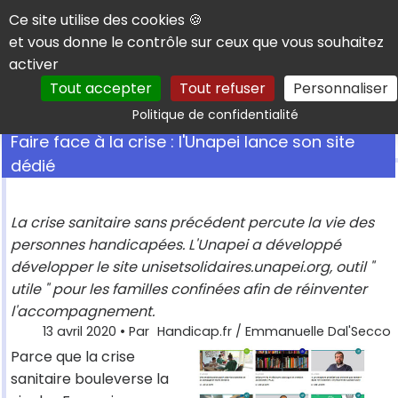
Panneau de gestion des cookies
Ce site utilise des cookies 🍪
et vous donne le contrôle sur ceux que vous souhaitez
activer
Tout accepter
Tout refuser
Personnaliser
Rechercher
Politique de confidentialité
Faire face à la crise : l'Unapei lance son site
dédié
La crise sanitaire sans précédent percute la vie des
personnes handicapées. L'Unapei a développé
développer le site unisetsolidaires.unapei.org, outil "
utile " pour les familles confinées afin de réinventer
l'accompagnement.
13 avril 2020
• Par
Handicap.fr / Emmanuelle Dal'Secco
Parce que la crise
sanitaire bouleverse la