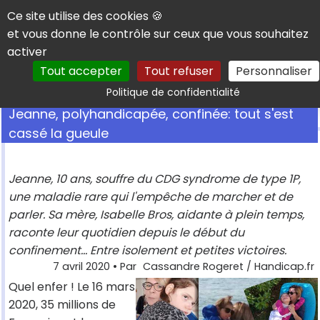
Panneau de gestion des cookies
Ce site utilise des cookies 🍪
et vous donne le contrôle sur ceux que vous souhaitez
activer
Tout accepter
Tout refuser
Personnaliser
Rechercher
Politique de confidentialité
Jeanne, polyhandicapée, confinée: tout s'est
cassé la gueule
Jeanne, 10 ans, souffre du CDG syndrome de type 1P,
une maladie rare qui l'empêche de marcher et de
parler. Sa mère, Isabelle Bros, aidante à plein temps,
raconte leur quotidien depuis le début du
confinement... Entre isolement et petites victoires.
7 avril 2020
• Par
Cassandre Rogeret / Handicap.fr
Quel enfer ! Le 16 mars
2020, 35 millions de