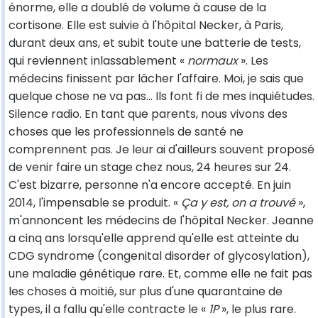
énorme, elle a doublé de volume à cause de la
cortisone. Elle est suivie à l'hôpital Necker, à Paris,
durant deux ans, et subit toute une batterie de tests,
qui reviennent inlassablement «
normaux
». Les
médecins finissent par lâcher l'affaire. Moi, je sais que
quelque chose ne va pas... Ils font fi de mes inquiétudes.
Silence radio. En tant que parents, nous vivons des
choses que les professionnels de santé ne
comprennent pas. Je leur ai d'ailleurs souvent proposé
de venir faire un stage chez nous, 24 heures sur 24.
C'est bizarre, personne n'a encore accepté. En juin
2014, l'impensable se produit. «
Ça y est, on a trouvé
»,
m'annoncent les médecins de l'hôpital Necker. Jeanne
a cinq ans lorsqu'elle apprend qu'elle est atteinte du
CDG syndrome (congenital disorder of glycosylation),
une maladie génétique rare. Et, comme elle ne fait pas
les choses à moitié, sur plus d'une quarantaine de
types, il a fallu qu'elle contracte le «
1P
», le plus rare.