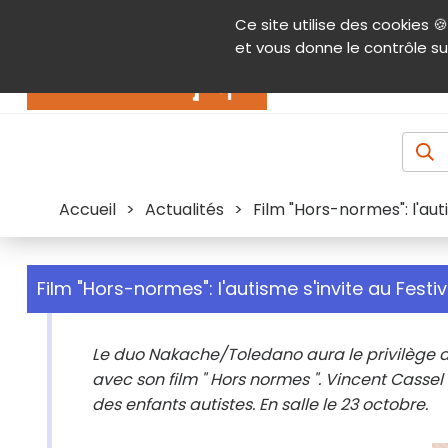
Panneau de gestion des cookies
Ce site utilise des cookies 🍪
Contenu
Aide et accessibilité
Menu pr
et vous donne le contrôle su
Actualités
Accueil
>
Actualités
>
Film "Hors-normes": l'aut
Film "Hors-normes": l'autisme s'invite au Fest
Le duo Nakache/Toledano aura le privilège de
avec son film " Hors normes ". Vincent Cass
des enfants autistes. En salle le 23 octobre.