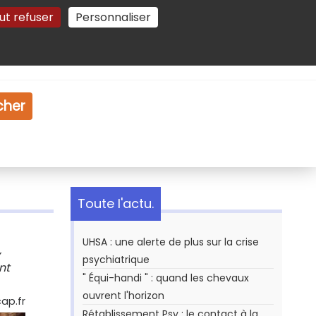
ut refuser
Personnaliser
Gestion des cookies
e
Vidéo
Dossiers
cher
Toute l'actu.
UHSA : une alerte de plus sur la crise
,
psychiatrique
nt
" Équi-handi " : quand les chevaux
ouvrent l'horizon
ap.fr
Rétablissement Psy : le contact à la