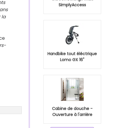
nts
SimplyAccess
dans
 la
 ce
rs-
Handbike tout éléctrique
Lomo GX 16"
Cabine de douche -
Ouverture à l'arrière