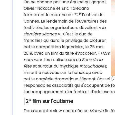
On ne change pas une équipe qui gagne !
Olivier Nakache et Eric Toledano
e
fermeront la marche du 72
Festival de
Cannes. Le lendemain de l'ouvertures des
festivités, les organisateurs dévoilent «
la
dernière séance
»... C'est le duo de
frenchies qui aura le privilège de clôturer
cette compétition légendaire, le 25 mai
2019, avec un film au titre évocateur, «
Hors
normes
». Les réalisateurs du
Sens de la
fête
et surtout du mythique
Intouchables
,
misent à nouveau sur le handicap avec
cette comédie dramatique. Vincent Cassel (
responsables associatifs qui s'occupent de for
l'accompagnement d'enfants et d'adolescent
e
2
film sur l'autisme
Dans une interview accordée au
Monde
fin fé