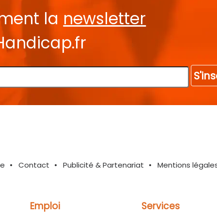
ement la
newsletter
Handicap.fr
S'ins
te
Contact
Publicité & Partenariat
Mentions légale
Emploi
Services