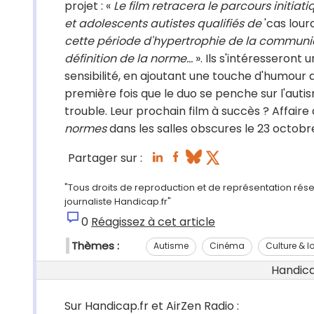
projet : «
Le film retracera le parcours initi
et adolescents autistes qualifiés de
'cas lourd
cette période d'hypertrophie de la communic
définition de la norme…
». Ils s'intéresseront 
sensibilité, en ajoutant une touche d'humour
première fois que le duo se penche sur l'autis
trouble. Leur prochain film à succès ? Affair
normes
dans les salles obscures le 23 octobre
Partager sur :
"Tous droits de reproduction et de représentation rése
journaliste Handicap.fr"
0
Réagissez à cet article
Thèmes :
Autisme
Cinéma
Culture & lo
Handicap
Sur Handicap.fr et AirZen Radio :