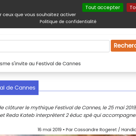
Tout accepter
To
incipal
Navigation complémentaire
Autres services
Plan du site
r ceux que vous souhaitez activer
Politique de confidentialité
Produits & services
Emploi
Droit
Tourism
Recher
isme s'invite au Festival de Cannes
ival de Cannes
 clôturer le mythique Festival de Cannes, le 25 mai 2019
el et Reda Kateb interprètent 2 éduc spé qui accompagne
16 mai 2019
• Par
Cassandre Rogeret / Handic