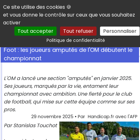
Panneau de gestion des cookies
Ce site utilise des cookies 🍪
et vous donne le contrôle sur ceux que vous souhaitez
activer
Tout accepter
Tout refuser
Personnaliser
Rechercher
Politique de confidentialité
Foot : les joueurs amputés de l'OM débutent le
championnat
L'OM a lancé une section "amputés" en janvier 2025.
Ses joueurs, marqués par la vie, entament leur
championnat avec ambition. Une fierté pour le club
de football, qui mise sur cette équipe comme sur ses
pros.
29 novembre 2025
• Par
Handicap.fr avec l'AFP
Par Stanislas Touchot