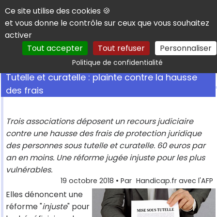
Panneau de gestion des cookies
Ce site utilise des cookies 🍪
et vous donne le contrôle sur ceux que vous souhaitez
activer
Tout accepter
Tout refuser
Personnaliser
Rechercher
Politique de confidentialité
Tutelle et curatelle : plainte contre la hausse
des frais
Trois associations déposent un recours judiciaire
contre une hausse des frais de protection juridique
des personnes sous tutelle et curatelle. 60 euros par
an en moins. Une réforme jugée injuste pour les plus
vulnérables.
19 octobre 2018
• Par
Handicap.fr avec l'AFP
Elles dénoncent une
réforme "
injuste
" pour