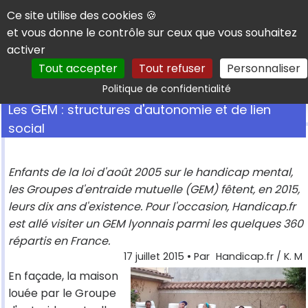
Panneau de gestion des cookies
Ce site utilise des cookies 🍪
et vous donne le contrôle sur ceux que vous souhaitez
activer
Tout accepter
Tout refuser
Personnaliser
Rechercher
Politique de confidentialité
Les GEM : structures d'autonomie et de lien
social
Enfants de la loi d'août 2005 sur le handicap mental,
les Groupes d'entraide mutuelle (GEM) fêtent, en 2015,
leurs dix ans d'existence. Pour l'occasion, Handicap.fr
est allé visiter un GEM lyonnais parmi les quelques 360
répartis en France.
17 juillet 2015
• Par
Handicap.fr / K. M
En façade, la maison
louée par le Groupe