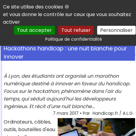
Panneau de gestion des cookies
Ce site utilise des cookies 🍪
et vous donne le contrôle sur ceux que vous souhaitez
activer
Tout accepter
Tout refuser
Personnaliser
Rechercher
Politique de confidentialité
Hackathons handicap : une nuit blanche pour
innover
À Lyon, des étudiants ont organisé un marathon
numérique destiné à innover en faveur du handicap.
Focus sur le hackathon, phénomène dans l'air du
temps, qui séduit aujourd'hui les développeurs
ingénieux. Et récit d'une nuit blanche...
7 mars 2017
• Par
Handicap.fr / A.L.G.
Ordinateurs, câbles,
outils, bouteilles d'eau