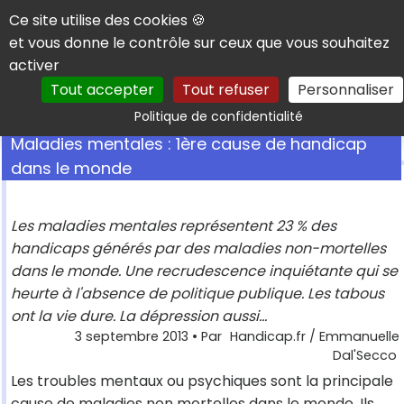
Panneau de gestion des cookies
Ce site utilise des cookies 🍪
et vous donne le contrôle sur ceux que vous souhaitez
activer
Tout accepter
Tout refuser
Personnaliser
Rechercher
Politique de confidentialité
Maladies mentales : 1ère cause de handicap
dans le monde
Les maladies mentales représentent 23 % des
handicaps générés par des maladies non-mortelles
dans le monde. Une recrudescence inquiétante qui se
heurte à l'absence de politique publique. Les tabous
ont la vie dure. La dépression aussi...
3 septembre 2013
• Par
Handicap.fr / Emmanuelle
Dal'Secco
Les troubles mentaux ou psychiques sont la principale
cause de maladies non mortelles dans le monde. Ils