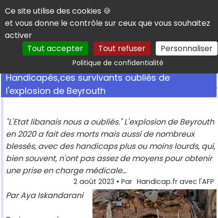
Panneau de gestion des cookies
Ce site utilise des cookies 🍪
et vous donne le contrôle sur ceux que vous souhaitez
activer
Tout accepter
Tout refuser
Personnaliser
Rechercher
Politique de confidentialité
Handicapés,ces survivants oubliés de
l'explosion de Beyrouth
"L'Etat libanais nous a oubliés." L'explosion de Beyrouth
en 2020 a fait des morts mais aussi de nombreux
blessés, avec des handicaps plus ou moins lourds, qui,
bien souvent, n'ont pas assez de moyens pour obtenir
une prise en charge médicale...
2 août 2023
• Par
Handicap.fr avec l'AFP
Par Aya Iskandarani