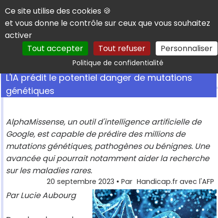
Panneau de gestion des cookies
Ce site utilise des cookies 🍪
et vous donne le contrôle sur ceux que vous souhaitez
activer
Tout accepter
Tout refuser
Personnaliser
Rechercher
Politique de confidentialité
L'IA prédit le potentiel danger de mutations
génétiques
AlphaMissense, un outil d'intelligence artificielle de
Google, est capable de prédire des millions de
mutations génétiques, pathogènes ou bénignes. Une
avancée qui pourrait notamment aider la recherche
sur les maladies rares.
20 septembre 2023
• Par
Handicap.fr avec l'AFP
Par Lucie Aubourg