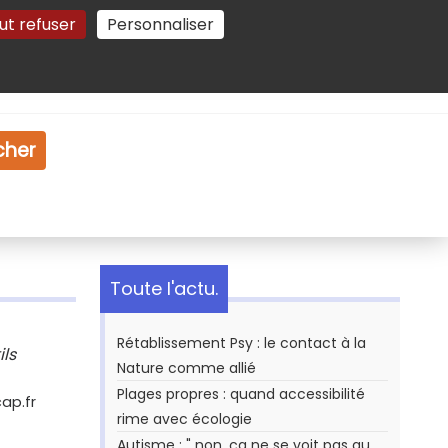
ut refuser
Personnaliser
Gestion des cookies
e
Vidéo
Dossiers
cher
Toute l'actu.
Rétablissement Psy : le contact à la
ils
Nature comme allié
Plages propres : quand accessibilité
ap.fr
rime avec écologie
Autisme : " non, ça ne se voit pas au