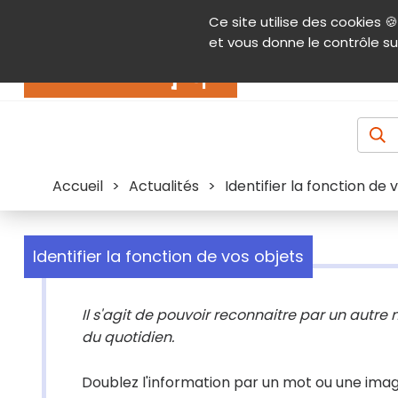
Panneau de gestion des cookies
Ce site utilise des cookies 🍪
Contenu
Aide et accessibilité
Menu pr
et vous donne le contrôle su
Actualités
Accueil
>
Actualités
>
Identifier la fonction de 
Identifier la fonction de vos objets
Il s'agit de pouvoir reconnaitre par un autre m
du quotidien.
Doublez l'information par un mot ou une ima