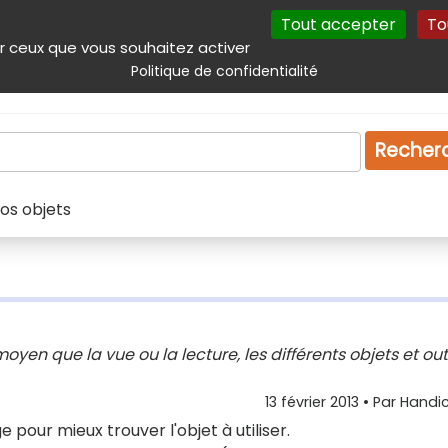
Tout accepter
To
incipal
Navigation complémentaire
Autres services
Plan du site
r ceux que vous souhaitez activer
Politique de confidentialité
Produits & services
Emploi
Droit
Tourism
Recher
vos objets
oyen que la vue ou la lecture, les différents objets et out
13 février 2013
• Par
Handic
ge
pour mieux trouver l'objet à utiliser.