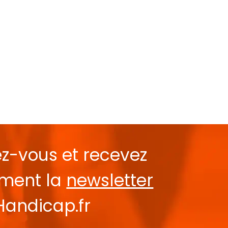
ez-vous et recevez
ement la
newsletter
Handicap.fr