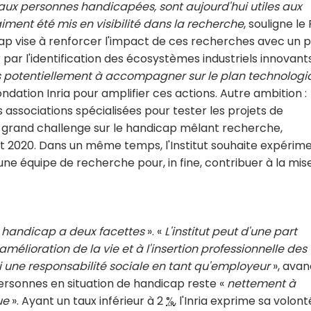
aux personnes handicapées, sont aujourd'hui utiles aux
iment été mis en visibilité dans la recherche
, souligne le
ap vise à renforcer l'impact de ces recherches avec un p
par l'identification des écosystèmes industriels innovants
ps potentiellement à accompagner sur le plan technolog
ation Inria pour amplifier ces actions. Autre ambition :
ssociations spécialisées pour tester les projets de
un grand challenge sur le handicap mêlant recherche,
 2020. Dans un même temps, l'Institut souhaite expérim
une équipe de recherche pour, in fine, contribuer à la mis
u handicap a deux facettes
». «
L'institut peut d'une part
mélioration de la vie et à l'insertion professionnelle des
si une responsabilité sociale en tant qu'employeur
», ava
 personnes en situation de handicap reste «
nettement à
ue
». Ayant un taux inférieur à 2
%
, l'Inria exprime sa volont