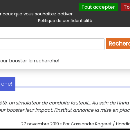
Tout accepter
To
incipal
Navigation complémentaire
Autres services
Plan du site
r ceux que vous souhaitez activer
Politique de confidentialité
Produits & services
Emploi
Droit
Tourism
Recher
 pour booster la recherche!
rche!
é, un simulateur de conduite fauteuil... Au sein de l'Inria*
 booster leur impact, l'Institut annonce la mise en pla
27 novembre 2019
• Par
Cassandre Rogeret / Handic