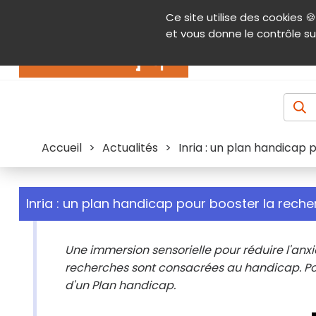
Panneau de gestion des cookies
Ce site utilise des cookies 🍪
Contenu
Aide et accessibilité
Menu pr
et vous donne le contrôle su
Actualités
Accueil
>
Actualités
>
Inria : un plan handicap
Inria : un plan handicap pour booster la reche
Une immersion sensorielle pour réduire l'anxiét
recherches sont consacrées au handicap. Pour
d'un Plan handicap.