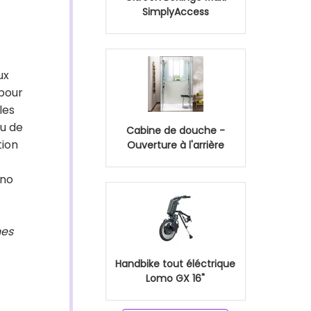
SimplyAccess
ux
 pour
les
ou de
Cabine de douche -
tion
Ouverture à l'arrière
uno
nes
Handbike tout éléctrique
Lomo GX 16"