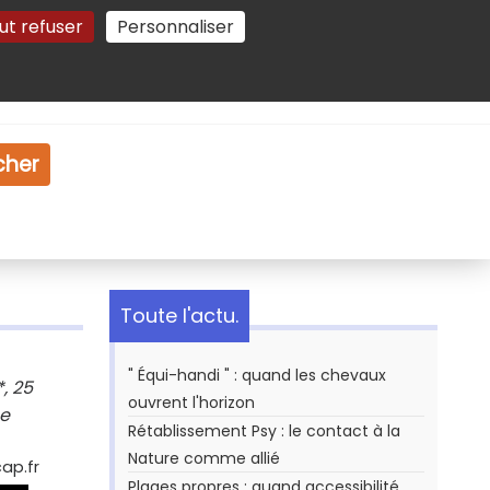
ut refuser
Personnaliser
Gestion des cookies
e
Vidéo
Dossiers
cher
Toute l'actu.
" Équi-handi " : quand les chevaux
, 25
ouvrent l'horizon
ce
Rétablissement Psy : le contact à la
Nature comme allié
ap.fr
Plages propres : quand accessibilité