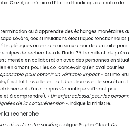
phie Cluzel, secrétaire d'Etat au Handicap, au centre de
odétermination ou à apprendre des échanges monétaires a
sage sévère, des stimulations électriques fonctionnelles
tétraplégiques ou encore un simulateur de conduite pour 
 équipes de recherches de l'Inria, 25 travaillent, de près 
es est menée en collaboration avec des personnes en situa
bien en amont pour les co-concevoir qu'en aval pour les
spensable pour obtenir un véritable impact
», estime Br
e, l'Institut travaille, en collaboration avec le secrétariat
'établissement d'un campus sémantique suffisant pour
ire et à comprendre). «
Un enjeu colossal pour les person
éloignées de la compréhension
», indique la ministre.
r la recherche
formation de notre société
, souligne Sophie Cluzel.
De