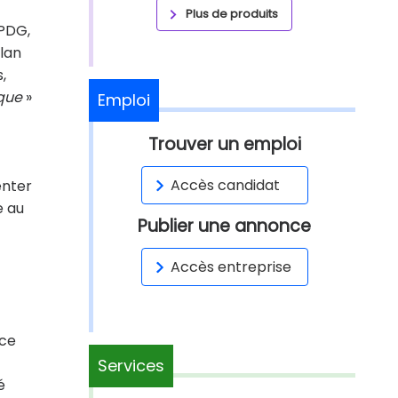
Plus de produits
 PDG,
lan
,
ique
»
Emploi
Trouver un emploi
Accès candidat
enter
e au
Publier une annonce
Accès entreprise
nce
Services
é