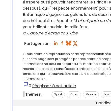
Il espère aussi pouvoir rencontrer le Prince Har
dessous), qu'il "respecte énormément" pour s
Britannique a gagné ses galons lors de deux m
des hélicoptères Apache. "J
'ai préparé un dr
yeux brillant soudain de mille feux.
© Capture d'écran YouTube
Partager sur :
« Tous droits de reproduction et de représentation ré
sur cette page sont protégées par des droits de propri
informations ne peut être reproduite, modifiée, rediff
manière que ce soit sans l'accord préalable écrit de l'
omissions qui ne peuvent être exclus, ni des conséque
informations ».
0
Réagissez à cet article
Thèmes :
Sport
Video
Monde
Para
Handicap