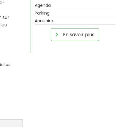
ci-
Agenda
Parking
r sur
Annuaire
 les
En savoir plus
duites