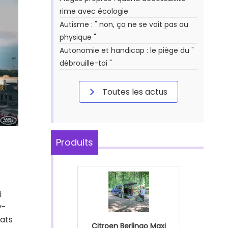
rime avec écologie
Autisme : " non, ça ne se voit pas au
physique "
Autonomie et handicap : le piège du "
débrouille-toi "
Toutes les actus
Produits
i
y-
dats
Citroen Berlingo Maxi