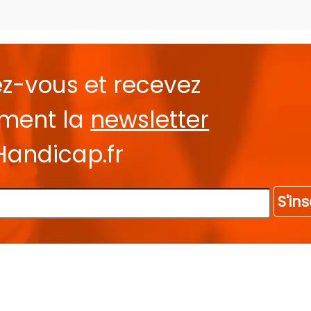
ez-vous et recevez
ement la
newsletter
Handicap.fr
S'ins