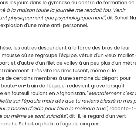
t tous les jours dans le gymnase du centre de formation de
é à la maison toute la journée me rendait fou. Venir
e tant physiquement que psychologiquement",
dit Sohail Na
l'explosion d'une mine anti-personnel.
thèse, les autres descendent à la force des bras de leur
e mousse où se regroupe l'équipe, vêtue d'un vieux maillot
part et d'autre d'un filet de volley à un peu plus d'un mètr
ntraînement. Très vite les rires fusent, même si le
ence de certains membres à une semaine du départ pour
 boute-en-train de l'équipe, redevient grave lorsqu'il
e en fauteuil roulant en Afghanistan. "
Mentalement c'est 
llette sur l'épaule mais dès que tu reviens blessé tu n'es 
qui a besoin d'aide pour faire le moindre truc",
raconte-t-i
e ou même se sont suicidés"
, dit-il, le regard d'un vert
ranche Sohail, orphelin à l'âge de cinq ans.