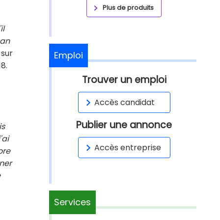
Plus de produits
il
han
 sur
Emploi
8.
Trouver un emploi
Accès candidat
Publier une annonce
is
'ai
Accès entreprise
ore
ner
e
Services