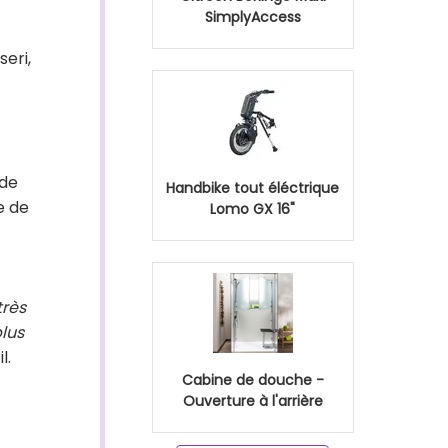
SimplyAccess
seri,
 de
Handbike tout éléctrique
e de
Lomo GX 16"
très
plus
l.
Cabine de douche -
Ouverture à l'arrière