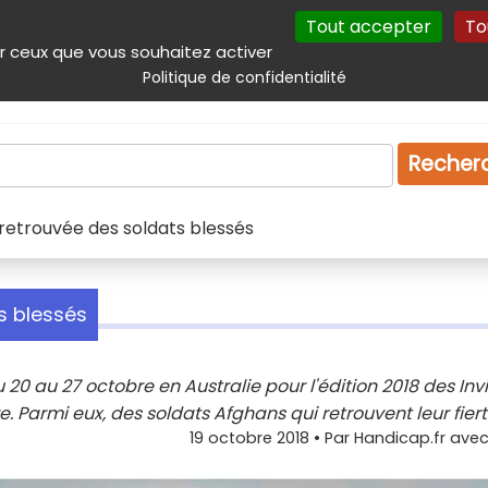
Tout accepter
To
incipal
Navigation complémentaire
Autres services
Plan du site
r ceux que vous souhaitez activer
Politique de confidentialité
Produits & services
Emploi
Droit
Tourism
Recher
 retrouvée des soldats blessés
s blessés
 20 au 27 octobre en Australie pour l'édition 2018 des Inv
 Parmi eux, des soldats Afghans qui retrouvent leur fiert
19 octobre 2018
• Par
Handicap.fr avec 