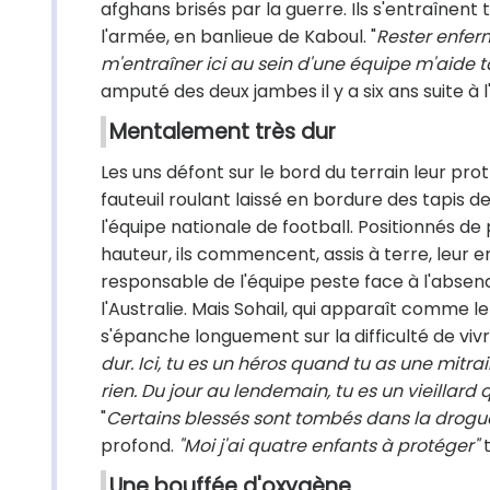
afghans brisés par la guerre. Ils s'entraînen
l'armée, en banlieue de Kaboul. "
Rester enferm
m'entraîner ici au sein d'une équipe m'aid
amputé des deux jambes il y a six ans suite à 
Mentalement très dur
Les uns défont sur le bord du terrain leur pro
fauteuil roulant laissé en bordure des tapis d
l'équipe nationale de football. Positionnés de 
hauteur, ils commencent, assis à terre, leur e
responsable de l'équipe peste face à l'abs
l'Australie. Mais Sohail, qui apparaît comme le
s'épanche longuement sur la difficulté de vivr
dur. Ici, tu es un héros quand tu as une mitrai
rien. Du jour au lendemain, tu es un vieillard 
"
Certains blessés sont tombés dans la drogu
profond.
"Moi j'ai quatre enfants à protéger"
t
Une bouffée d'oxygène