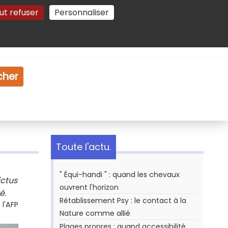
ut refuser
Personnaliser
Gestion des cookies
e
Vidéo
Dossiers
cher
Toute l'actu.
" Équi-handi " : quand les chevaux
ictus
ouvrent l'horizon
é.
Rétablissement Psy : le contact à la
l'AFP
Nature comme allié
Plages propres : quand accessibilité