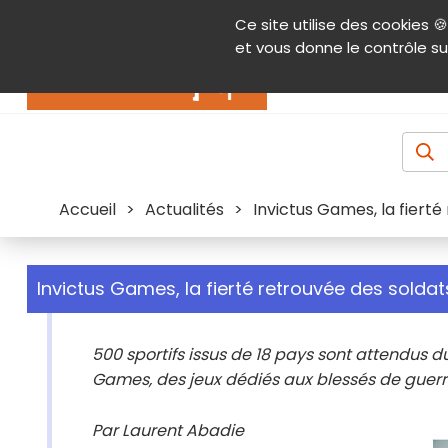
Panneau de gestion des cookies
Ce site utilise des cookies 🍪
Contenu
Aide et accessibilité
Menu pr
et vous donne le contrôle su
Actualités
Accueil
>
Actualités
>
Invictus Games, la fierté
Invictus Games, la fierté retrouvée des soldat
500 sportifs issus de 18 pays sont attendus du
Games, des jeux dédiés aux blessés de guerre.
Par Laurent Abadie