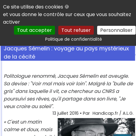
Panneau de gestion des cookies
Ce site utilise des cookies 🍪
et vous donne le contrôle sur ceux que vous souhaitez
activer
Tout accepter
Tout refuser
Personnaliser
Rechercher
Politique de confidentialité
Jacques Sémelin : voyage au pays mystérieux
de la cécité
Politologue renommé, Jacques Sémelin est aveugle.
Sa devise : "Voir mal mais voir loin". Malgré la "bulle de
gris" dans laquelle il vit, ce chercheur au CNRS a
poursuivi ses rêves, qu'il partage dans son livre, "Je
veux croire au soleil".
13 juillet 2016
• Par
Handicap.fr / A.L.G.
« C'est un matin
calme et doux, mais