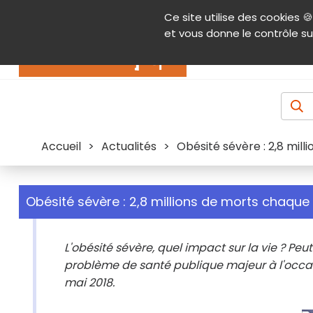
Panneau de gestion des cookies
Ce site utilise des cookies 🍪
Contenu
Aide et accessibilité
Menu pr
et vous donne le contrôle su
Actualités
Accueil
>
Actualités
>
Obésité sévère : 2,8 mil
Obésité sévère : 2,8 millions de morts chaque
L'obésité sévère, quel impact sur la vie ? P
problème de santé publique majeur à l'occasi
mai 2018.