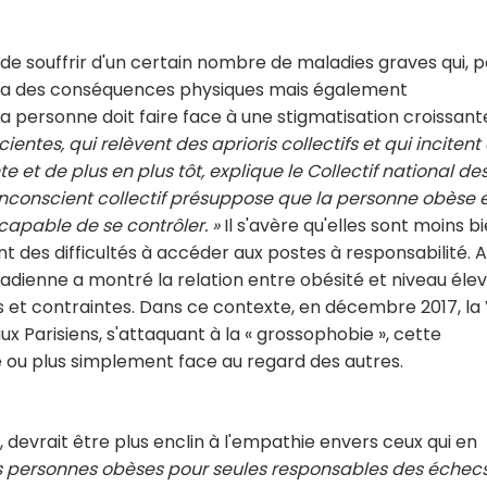
de souffrir d'un certain nombre de maladies graves qui, 
Elle a des conséquences physiques mais également
a personne doit faire face à une stigmatisation croissant
entes, qui relèvent des aprioris collectifs et qui incitent
 et de plus en plus tôt, explique le Collectif national de
'inconscient collectif présuppose que la personne obèse 
capable de se contrôler. »
Il s'avère qu'elles sont moins b
t des difficultés à accéder aux postes à responsabilité. A
anadienne a montré la relation entre obésité et niveau éle
ons et contraintes. Dans ce contexte, en décembre 2017, la V
 Parisiens, s'attaquant à la « grossophobie », cette
té ou plus simplement face au regard des autres.
 devrait être plus enclin à l'empathie envers ceux qui en
 les personnes obèses pour seules responsables des échec