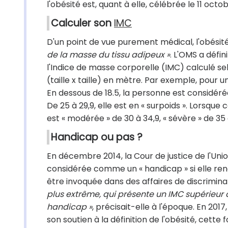
l'obésité est, quant à elle, célébrée le 11 octob
Calculer son
IMC
D'un point de vue purement médical, l'obési
de la masse du tissu adipeux »
. L'OMS a défin
l'Indice de masse corporelle (IMC) calculé selo
(taille x taille) en mètre. Par exemple, pour u
En dessous de 18.5, la personne est considérée
De 25 à 29,9, elle est en « surpoids ». Lorsque c
est « modérée » de 30 à 34,9, « sévère » de 35
Handicap ou pas ?
En décembre 2014, la Cour de justice de l'Uni
considérée comme un « handicap » si elle rend d
être invoquée dans des affaires de discriminat
plus extrême, qui présente un IMC supérieur à
handicap »
, précisait-elle à l'époque. En 20
son soutien à la définition de l'obésité, cett