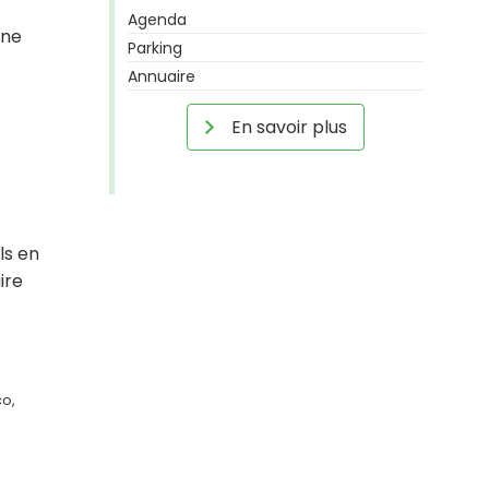
Agenda
une
Parking
Annuaire
En savoir plus
ls en
ire
co,