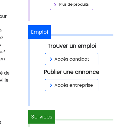
Plus de produits
pour
e.
Emploi
 à
s
Trouver un emploi
est
ien
Accès candidat
Publier une annonce
vé de
ille
Accès entreprise
Services
s