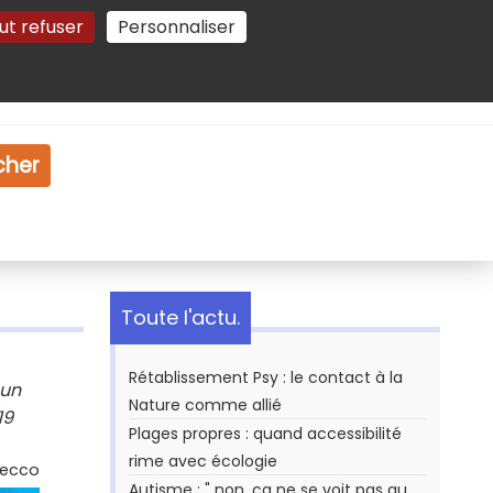
ut refuser
Personnaliser
Gestion des cookies
e
Vidéo
Dossiers
cher
Toute l'actu.
Rétablissement Psy : le contact à la
 un
Nature comme allié
19
Plages propres : quand accessibilité
rime avec écologie
Secco
Autisme : " non, ça ne se voit pas au