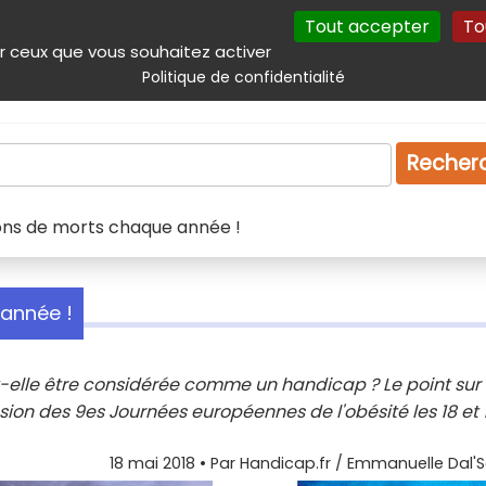
Tout accepter
To
incipal
Navigation complémentaire
Autres services
Plan du site
r ceux que vous souhaitez activer
Politique de confidentialité
Produits & services
Emploi
Droit
Tourism
Recher
lions de morts chaque année !
 année !
eut-elle être considérée comme un handicap ? Le point sur
on des 9es Journées européennes de l'obésité les 18 et 
18 mai 2018
• Par
Handicap.fr / Emmanuelle Dal'