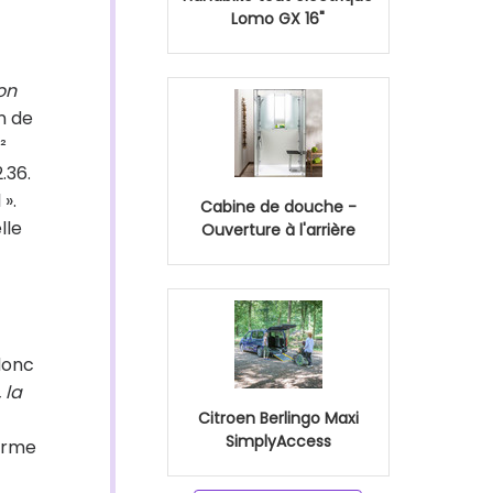
Lomo GX 16"
on
n de
²
.36.
».
Cabine de douche -
lle
Ouverture à l'arrière
 donc
 la
Citroen Berlingo Maxi
SimplyAccess
firme