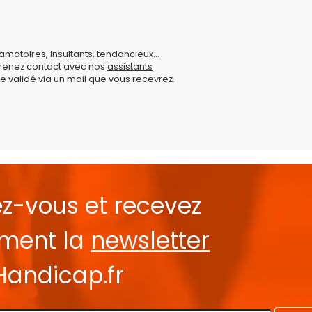
amatoires, insultants, tendancieux...
prenez contact avec nos
assistants
e validé via un mail que vous recevrez.
ez-vous et recevez
ement la
newsletter
Handicap.fr