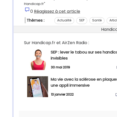
Handicap.fr"
0
Réagissez à cet article
Thèmes :
Actualité
SEP
Santé
Artic
Handicap
Sur Handicap.fr et AirZen Radio :
SEP : lever le tabou sur ses handi
invisibles
30 mai 2019
Ma vie avec la sclérose en plaques
une appli immersive
13 janvier 2022