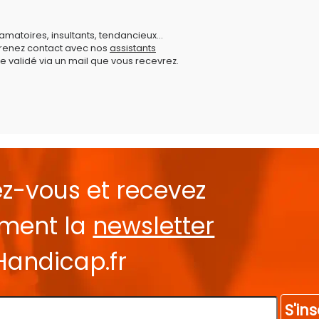
amatoires, insultants, tendancieux...
prenez contact avec nos
assistants
e validé via un mail que vous recevrez.
ez-vous et recevez
ement la
newsletter
Handicap.fr
S'ins