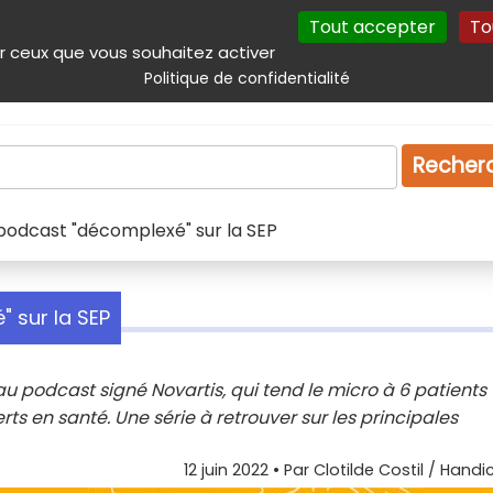
Tout accepter
To
incipal
Navigation complémentaire
Autres services
Plan du site
r ceux que vous souhaitez activer
Politique de confidentialité
Produits & services
Emploi
Droit
Tourism
Recher
le podcast "décomplexé" sur la SEP
" sur la SEP
veau podcast signé Novartis, qui tend le micro à 6 patients
ts en santé. Une série à retrouver sur les principales
12 juin 2022
• Par
Clotilde Costil / Handi