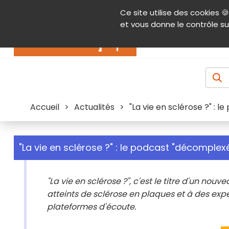
Panneau de gestion des cookies
Ce site utilise des cookies 🍪
Contenu
Aide et accessibilité
Menu pr
et vous donne le contrôle su
Actualités
Accueil
>
Actualités
>
"La vie en sclérose ?" : 
"La vie en sclérose ?" : le podcast "décomplexé
"La vie en sclérose ?", c'est le titre d'un nou
atteints de sclérose en plaques et à des exper
plateformes d'écoute.