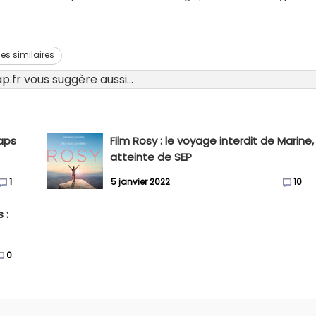
les similaires
.fr vous suggère aussi...
caps
Film Rosy : le voyage interdit de Marine,
atteinte de SEP
1
5 janvier 2022
10
 :
0