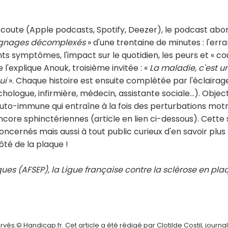
'écoute (Apple podcasts, Spotify, Deezer), le podcast abo
gnages décomplexés
» d'une trentaine de minutes : l'err
nts symptômes, l'impact sur le quotidien, les peurs et « c
l'explique Anouk, troisième invitée : «
La maladie, c'est u
ui
». Chaque histoire est ensuite complétée par l'éclairag
ologue, infirmière, médecin, assistante sociale…). Objecti
to-immune qui entraîne à la fois des perturbations motr
encore sphinctériennes (article en lien ci-dessous). Cette 
oncernés mais aussi à tout public curieux d'en savoir plus
ôté de la plaque !
ues (AFSEP), la Ligue française contre la sclérose en pla
és.© Handicap.fr. Cet article a été rédigé par Clotilde Costil, journal