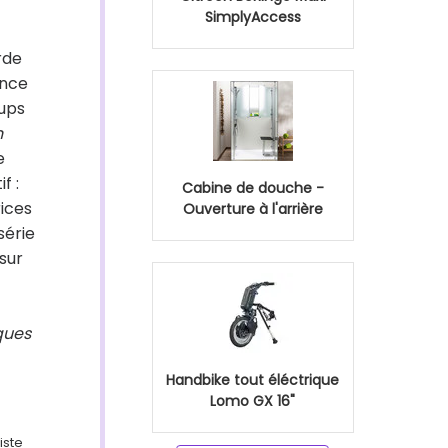
SimplyAccess
rde
ance
oups
n
e
f :
Cabine de douche -
ices
Ouverture à l'arrière
série
 sur
ques
Handbike tout éléctrique
Lomo GX 16"
iste