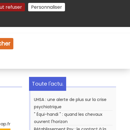
ut refuser
Personnaliser
Gestion des cookies
e
Vidéo
Dossiers
cher
Toute l'actu.
UHSA : une alerte de plus sur la crise
psychiatrique
" Équi-handi " : quand les chevaux
ouvrent l'horizon
cap.fr
Rétablissement Psy : le contact à la