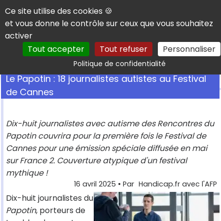
Panneau de gestion des cookies
Ce site utilise des cookies 🍪
et vous donne le contrôle sur ceux que vous souhaitez
activer
Tout accepter
Tout refuser
Personnaliser
Rechercher
Politique de confidentialité
Le Papotin : 18 journalistes autistes au Festival
de Cannes
Dix-huit journalistes avec autisme des Rencontres du
Papotin couvrira pour la première fois le Festival de
Cannes pour une émission spéciale diffusée en mai
sur France 2. Couverture atypique d'un festival
mythique !
16 avril 2025
• Par
Handicap.fr avec l'AFP
Dix-huit journalistes du
Papotin
, porteurs de