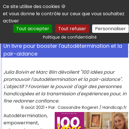
Panneau de gestion des cookies
Ce site utilise des cookies 🍪
et vous donne le contrôle sur ceux que vous souhaitez
activer
Tout accepter
Tout refuser
Personnaliser
Rechercher
Politique de confidentialité
Un livre pour booster l'autodétermination et la
pair-aidance
Julia Boivin et Marc Blin dévoilent "100 idées pour
promouvoir l'autodétermination et la pair-aidance".
L'objectif ? Favoriser le pouvoir d'agir des personnes
handicapées et la transmission d'expériences pour, in
fine redonner confiance.
9 août 2021
• Par
Cassandre Rogeret / Handicap.fr
Autodétermination,
empowerment,