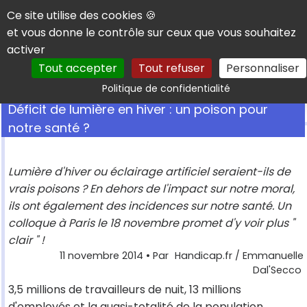
Panneau de gestion des cookies
Ce site utilise des cookies 🍪
et vous donne le contrôle sur ceux que vous souhaitez
activer
Tout accepter
Tout refuser
Personnaliser
Rechercher
Politique de confidentialité
Déficit de lumière en hiver : un poison pour
notre santé ?
Lumière d'hiver ou éclairage artificiel seraient-ils de
vrais poisons ? En dehors de l'impact sur notre moral,
ils ont également des incidences sur notre santé. Un
colloque à Paris le 18 novembre promet d'y voir plus "
clair " !
11 novembre 2014
• Par
Handicap.fr / Emmanuelle
Dal'Secco
3,5 millions de travailleurs de nuit, 13 millions
d'employés et la quasi-totalité de la population