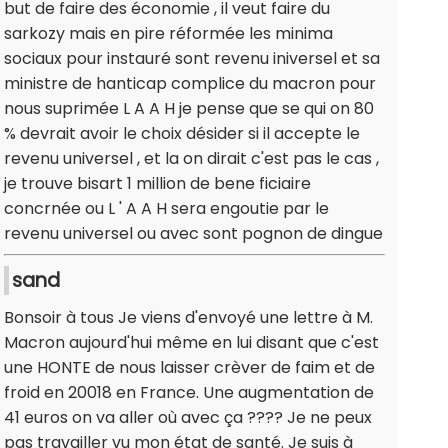
but de faire des économie , il veut faire du
sarkozy mais en pire réformée les minima
sociaux pour instauré sont revenu iniversel et sa
ministre de hanticap complice du macron pour
nous suprimée L A A H je pense que se qui on 80
% devrait avoir le choix désider si il accepte le
revenu universel , et la on dirait c'est pas le cas ,
je trouve bisart 1 million de bene ficiaire
concrnée ou L ' A A H sera engoutie par le
revenu universel ou avec sont pognon de dingue
sand
Bonsoir à tous Je viens d'envoyé une lettre à M.
Macron aujourd'hui même en lui disant que c'est
une HONTE de nous laisser crèver de faim et de
froid en 20018 en France. Une augmentation de
41 euros on va aller où avec ça ???? Je ne peux
pas travailler vu mon état de santé. Je suis à