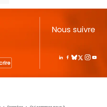
Nous suivre
crire
s
Données
Qui sommes nous ?