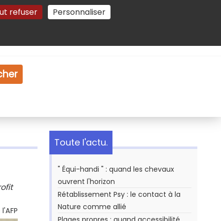
ut refuser
Personnaliser
Gestion des cookies
e
Vidéo
Dossiers
cher
Toute l'actu.
" Équi-handi " : quand les chevaux
ouvrent l'horizon
ofit
Rétablissement Psy : le contact à la
Nature comme allié
l'AFP
Plages propres : quand accessibilité