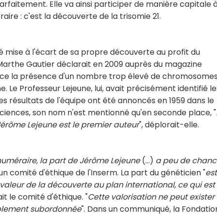
arfaitement. Elle va ainsi participer de manière capitale à
e : c'est la découverte de la trisomie 21.
été mise à l'écart de sa propre découverte au profit du
Marthe Gautier déclarait en 2009 auprès du magazine
nce la présence d'un nombre trop élevé de chromosome
Le Professeur Lejeune, lui, avait précisément identifié le
s résultats de l'équipe ont été annoncés en 1959 dans le
iences, son nom n'est mentionné qu'en seconde place, "
Jérôme Lejeune est le premier auteur
", déplorait-elle.
méraire, la part de Jérôme Lejeune
(...)
a peu de chanc
 un comité d'éthique de l'Inserm. La part du généticien "
est
 valeur de la découverte au plan international, ce qui est
ait le comité d'éthique. "
Cette valorisation ne peut exister
ablement subordonnée
". Dans un communiqué, la Fondatio