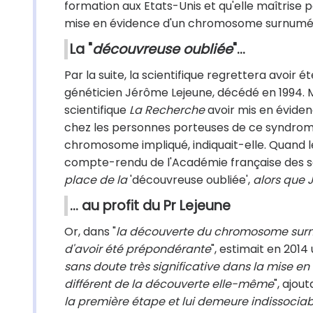
formation aux Etats-Unis et qu'elle maîtrise p
mise en évidence d'un chromosome surnumérair
La "
découvreuse oubliée
"...
Par la suite, la scientifique regrettera avoir 
généticien Jérôme Lejeune, décédé en 1994. 
scientifique
La Recherche
avoir mis en évide
chez les personnes porteuses de ce syndrome. 
chromosome impliqué, indiquait-elle. Quand le
compte-rendu de l'Académie française des sc
place de la
'découvreuse oubliée',
alors que 
... au profit du Pr Lejeune
Or, dans "
la découverte du chromosome surnu
d'avoir été prépondérante
", estimait en 2014
sans doute très significative dans la mise en
différent de la découverte elle-même
", ajout
la première étape et lui demeure indissoci