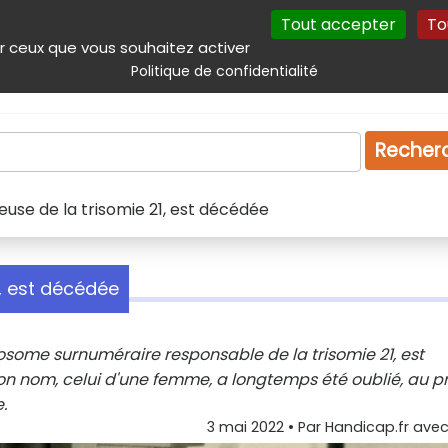
Tout accepter
To
incipal
Navigation complémentaire
Autres services
Plan du site
r ceux que vous souhaitez activer
Politique de confidentialité
Produits & services
Emploi
Droit
Tourism
Recher
use de la trisomie 21, est décédée
1, est décédée
some surnuméraire responsable de la trisomie 21, est
Son nom, celui d'une femme, a longtemps été oublié, au pr
.
3 mai 2022
• Par
Handicap.fr avec 