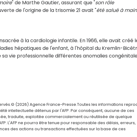
moire
" de Marthe Gautier, assurant que "
son rôle
verte de l'origine de la trisomie 21 avait "
été salué à main
sacrée à la cardiologie infantile. En 1966, elle avait créé l
es hépatiques de l'enfant, à l'hôpital du Kremlin-Bicêt
de sa vie professionnelle différentes anomalies congénital
servés.© (2026) Agence France-Presse.Toutes les informations repro
été intellectuelle détenus par l'AFP. Par conséquent, aucune de ces
usée, traduite, exploitée commercialement ou réutilisée de quelque
AFP. L'AFP ne pourra être tenue pour responsable des délais, erreurs,
nces des actions ou transactions effectuées sur la base de ces