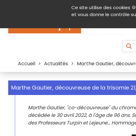
Panneau de gestion des cookies
Ce site utilise des cookies 🍪
Contenu
Aide et accessibilité
Menu pr
et vous donne le contrôle su
Actualités
Accueil
>
Actualités
>
Marthe Gautier, découvre
Marthe Gautier, découvreuse de la trisomie 2
Marthe Gautier, "co-découvreuse" du chromo
décédée le 30 avril 2022, à l'âge de 96 ans. 
des Professeurs Turpin et Lejeune... Hommage