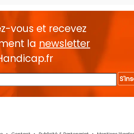
ez-vous et recevez
ement la
newsletter
Handicap.fr
S'ins
te
Contact
Publicité & Partenariat
Mentions légale