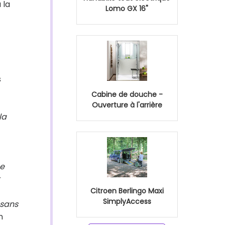
 la
Lomo GX 16"
s
Cabine de douche -
Ouverture à l'arrière
la
e
Citroen Berlingo Maxi
SimplyAccess
 sans
n