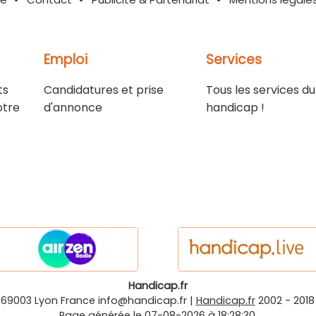
Emploi
Services
ts
Candidatures et prise
Tous les services du
otre
d'annonce
handicap !
Handicap.fr
-69003
Lyon
France
info@handicap.fr
|
Handicap.fr
2002 - 2018
Page générée le 07-08-2026 à 18:28:30.