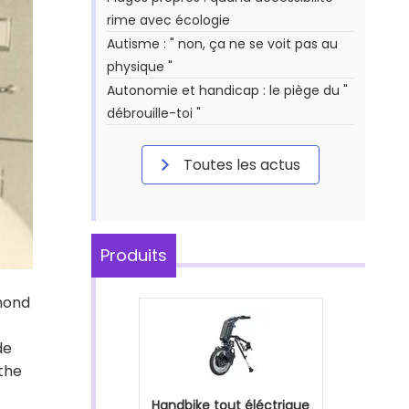
rime avec écologie
Autisme : " non, ça ne se voit pas au
physique "
Autonomie et handicap : le piège du "
débrouille-toi "
Toutes les actus
Produits
ymond
de
the
Handbike tout éléctrique