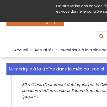
Panneau de gestion des cookies
Ce site utilise des cookies 🍪
Contenu
Aide et accessibilité
Menu pr
et vous donne le contrôle su
Actualités
Accueil
>
Actualités
>
Numérique à la traîne dan
Numérique à la traîne dans le médico-social : 
30 millions d'euros sont débloqués par la C
services médico-sociaux. Encore trop de reta
"papier".