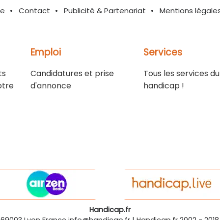
te
Contact
Publicité & Partenariat
Mentions légale
Emploi
Services
ts
Candidatures et prise
Tous les services du
otre
d'annonce
handicap !
Handicap.fr
-69003
Lyon
France
info@handicap.fr
|
Handicap.fr
2002 - 2018