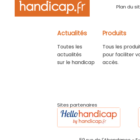
Plan du si
Actualités
Produits
Toutes les
Tous les produi
actualités
pour faciliter v
sur le handicap
accès.
Sites partenaires
59 rue de l'Abondance
-
F