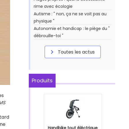
rime avec écologie
Autisme : " non, ça ne se voit pas au
physique "
Autonomie et handicap : le piège du "
débrouille-toi "
Toutes les actus
Produits
es
MS
etard
une
Handbike tout éléctrique