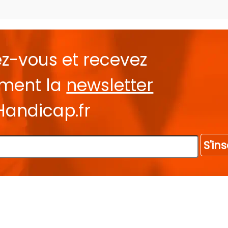
ez-vous et recevez
ement la
newsletter
Handicap.fr
S'ins