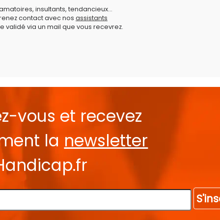
amatoires, insultants, tendancieux...
prenez contact avec nos
assistants
e validé via un mail que vous recevrez.
ez-vous et recevez
ement la
newsletter
Handicap.fr
S'ins