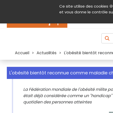
Panneau de gestion des cookies
Ce site utilise des cookies 🍪
Contenu
Aide et accessibilité
Menu pr
et vous donne le contrôle su
Actualités
Accueil
>
Actualités
>
L'obésité bientôt recon
L'obésité bientôt reconnue comme maladie c
La Fédération mondiale de l'obésité milite p
était déjà considérée comme un "handicap" pa
quotidien des personnes atteintes