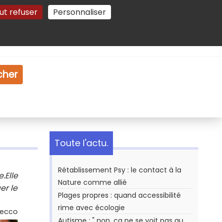
ut refuser
Personnaliser
Gestion des cookies
e
Vidéo
Dossiers
cher
Toute l'actu.
Rétablissement Psy : le contact à la
.Elle
Nature comme allié
er le
Plages propres : quand accessibilité
rime avec écologie
Secco
Autisme : " non, ça ne se voit pas au