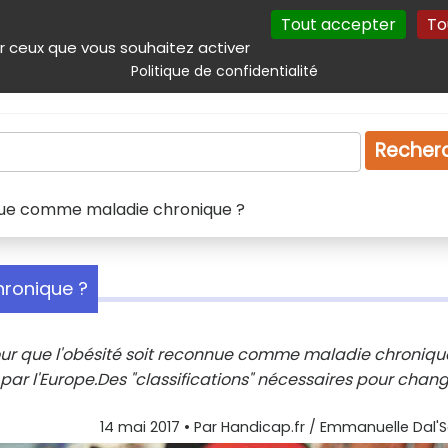
Tout accepter
To
incipal
Navigation complémentaire
Autres services
Plan du site
r ceux que vous souhaitez activer
Politique de confidentialité
Produits & services
Emploi
Droit
Tourism
Recher
nue comme maladie chronique ?
hronique ?
our que l'obésité soit reconnue comme maladie chronique
r l'Europe.Des "classifications" nécessaires pour chang
14 mai 2017
• Par
Handicap.fr / Emmanuelle Dal'