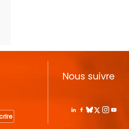
Nous suivre
crire