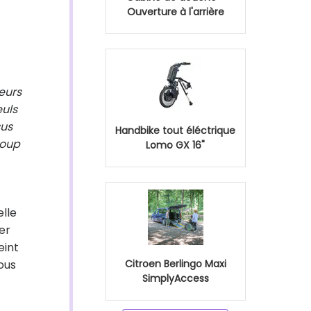
Ouverture à l'arrière
eurs
euls
sus
Handbike tout éléctrique
coup
Lomo GX 16"
elle
er
eint
ous
Citroen Berlingo Maxi
SimplyAccess