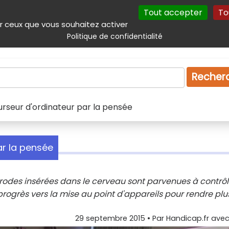
Tout accepter
To
incipal
Navigation complémentaire
Autres services
Plan du site
r ceux que vous souhaitez activer
Politique de confidentialité
Produits & services
Emploi
Droit
Tourism
Recher
curseur d'ordinateur par la pensée
ar la pensée
odes insérées dans le cerveau sont parvenues à contrôl
progrès vers la mise au point d'appareils pour rendre plu
29 septembre 2015
• Par
Handicap.fr avec 