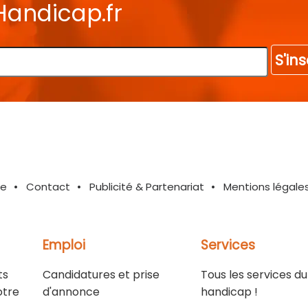
Handicap.fr
S'ins
te
Contact
Publicité & Partenariat
Mentions légale
Emploi
Services
ts
Candidatures et prise
Tous les services du
otre
d'annonce
handicap !