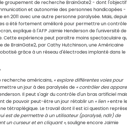
le groupement de recherche BrainGate2 - dont l'objectif
communication et autonomie des personnes handicapées -
 en 2011 avec une autre personne paralysée. Mais, depuis
es a été fortement amélioré pour permettre un contrôle
écran, explique à l'AFP Jaimie Henderson de l'université de
icle. Cette expérience peut paraître moins spectaculaire q
dre de BrainGate2, par Cathy Hutchinson, une Américaine
robotisé grâce à un réseau d'électrodes implanté dans le
»
de recherche américains,
« explore différentes voies pour
rmettre un jour à des paralysés de
« contrôler des appare
enderson. Il peut s'agir du contrôle d'un bras artificiel mai
ant de pouvoir peut-être un jour rétablir un
« lien »
entre l
tétraplégique. Le travail dont il est ici question représ
ui est de permettre à un utilisateur (paralysé, ndlr) de
nt un curseur et en cliquant »
, souligne encore Jaimie