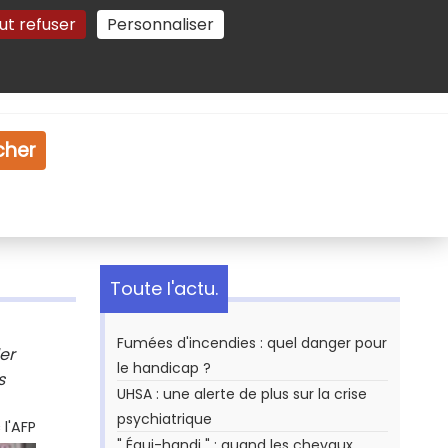
ut refuser
Personnaliser
Gestion des cookies
e
Vidéo
Dossiers
cher
Toute l'actu.
Fumées d'incendies : quel danger pour
er
le handicap ?
s
UHSA : une alerte de plus sur la crise
psychiatrique
l'AFP
" Équi-handi " : quand les chevaux