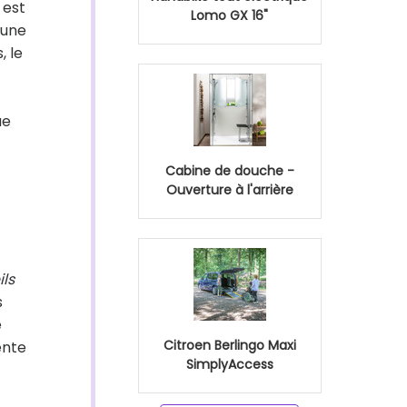
 est
Lomo GX 16"
 une
, le
ue
Cabine de douche -
Ouverture à l'arrière
ils
s
e
Citroen Berlingo Maxi
ente
SimplyAccess