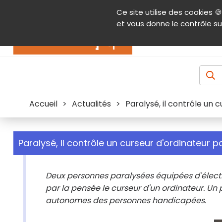
Panneau de gestion des cookies
Ce site utilise des cookies 🍪
Contenu
Aide et accessibilité
Menu pr
et vous donne le contrôle su
Actualités
Accueil
>
Actualités
>
Paralysé, il contrôle un 
Paralysé, il contrôle un curseur d'ordinateur p
Deux personnes paralysées équipées d'électr
par la pensée le curseur d'un ordinateur. Un 
autonomes des personnes handicapées.