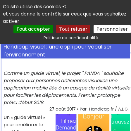
Panneau de gestion des cookies
Ce site utilise des cookies 🍪
et vous donne le contrôle sur ceux que vous souhaitez
activer
Tout accepter
Tout refuser
Personnaliser
Rechercher
Politique de confidentialité
Handicap visuel : une appli pour vocaliser
l'environnement
Comme un guide virtuel, le projet " PANDA " souhaite
proposer aux personnes déficientes visuelles une
application mobile liée à un casque de réalité virtuelle
pour faciliter les déplacements. Premier prototype
prévu début 2018.
27 août 2017
• Par
Handicap.fr / A.L.G.
Un « guide virtuel »
pour améliorer le