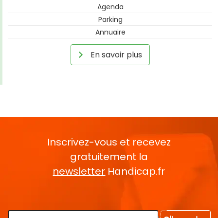
Agenda
Parking
Annuaire
En savoir plus
Inscrivez-vous et recevez
gratuitement la
newsletter
Handicap.fr
Rentrez votre E-mail