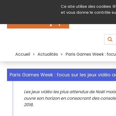
Panneau de gestion des cookies
Ce site utilise des cookies 🍪
Contenu
Aide et accessibilité
Menu pr
et vous donne le contrôle su
Actualités
Accueil
>
Actualités
>
Paris Games Week : focus
Paris Games Week : focus sur les jeux vidéo 
Les jeux vidéo les plus attendus de Noël mai
ouvre son horizon en consacrant des console
2018.