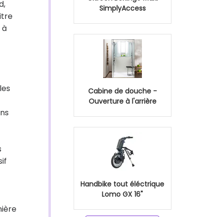
d,
SimplyAccess
itre
 à
les
Cabine de douche -
Ouverture à l'arrière
ins
s
if
Handbike tout éléctrique
Lomo GX 16"
nière