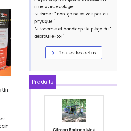
rime avec écologie
Autisme : " non, ça ne se voit pas au
physique "
Autonomie et handicap : le piège du "
débrouille-toi "
Toutes les actus
Produits
tin,
ses
cain
Citroen Berlingo Maxi