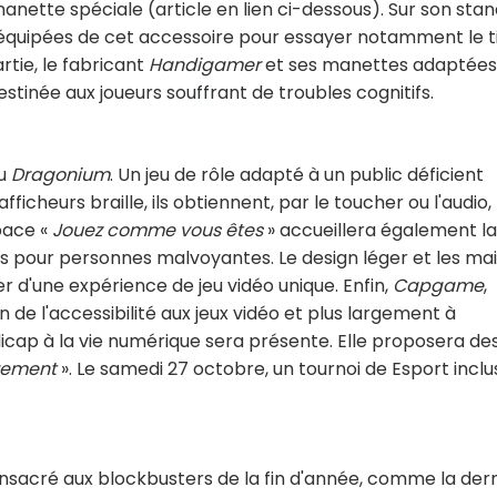
tte spéciale (article en lien ci-dessous). Sur son stan
équipées de cet accessoire pour essayer notamment le t
rtie, le fabricant
Handigamer
et ses manettes adaptées
estinée aux joueurs souffrant de troubles cognitifs.
eu
Dragonium
. Un jeu de rôle adapté à un public déficient
ficheurs braille, ils obtiennent, par le toucher ou l'audio, 
pace «
Jouez comme vous êtes
» accueillera également la
es pour personnes malvoyantes. Le design léger et les ma
er d'une expérience de jeu vidéo unique. Enfin,
Capgame
,
n de l'accessibilité aux jeux vidéo et plus largement à
dicap à la vie numérique sera présente. Elle proposera de
rement
». Le samedi 27 octobre, un tournoi de Esport inclus
onsacré aux blockbusters de la fin d'année, comme la der