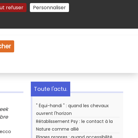
ut refuser
Personnaliser
Gestion des cookies
e
Vidéo
Dossiers
cher
Toute l'actu.
" Équi-handi " : quand les chevaux
Week
ouvrent l'horizon
obre
Rétablissement Psy : le contact à la
Nature comme allié
Secco
Plages propres : quand accessibilité