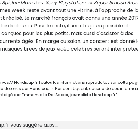
,
Spider-Man
chez
Sony Playstation
ou
Super Smash Bros
ames Week reste avant tout une vitrine, à l'approche de la
 est réalisé. Le marché français avait connu une année 201
liards d'euros. Pour le reste, il sera toujours possible de
onçues pour les plus petits, mais aussi d'assister à des
ncurrents âgés. En marge du salon, un concert est donné l
 musiques tirées de jeux vidéo célèbres seront interprété
ervés.© Handicap.fr.Toutes les informations reproduites sur cette pa
elle détenus par Handicap.fr. Par conséquent, aucune de ces informat
é rédigé par Emmanuelle Dal'Secco, journaliste Handicap.fr"
.fr vous suggère aussi...