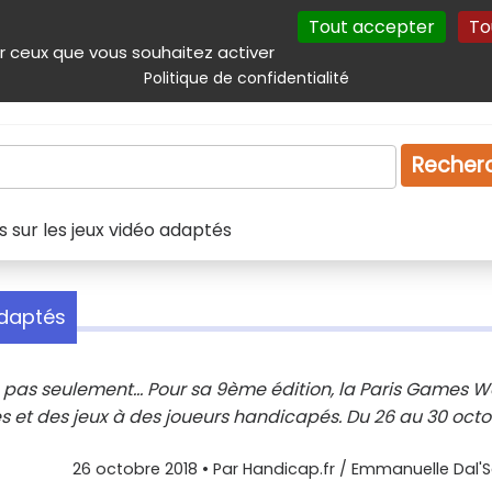
Tout accepter
To
incipal
Navigation complémentaire
Autres services
Plan du site
r ceux que vous souhaitez activer
Politique de confidentialité
Produits & services
Emploi
Droit
Tourism
Recher
 sur les jeux vidéo adaptés
adaptés
s pas seulement... Pour sa 9ème édition, la Paris Games 
s et des jeux à des joueurs handicapés. Du 26 au 30 oct
26 octobre 2018
• Par
Handicap.fr / Emmanuelle Dal'