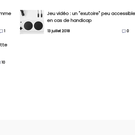
comme
Jeu vidéo : un "exutoire" peu accessibl
en cas de handicap
1
13 juillet 2018
0
tte
10