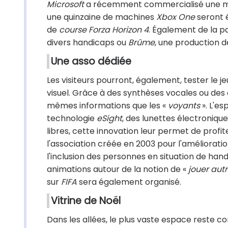
Microsoft
a récemment commercialisé une mane
une quinzaine de machines
Xbox One
seront 
de
course Forza Horizon 4
. Également de la pa
divers handicaps ou
Brûme
, une production d
Une asso dédiée
Les visiteurs pourront, également, tester le j
visuel. Grâce à des synthèses vocales ou des af
mêmes informations que les «
voyants
». L'es
technologie
eSight
, des lunettes électroniqu
libres, cette innovation leur permet de profit
l'association créée en 2003 pour l'amélioratio
l'inclusion des personnes en situation de han
animations autour de la notion de «
jouer aut
sur
FIFA
sera également organisé.
Vitrine de Noël
Dans les allées, le plus vaste espace reste c