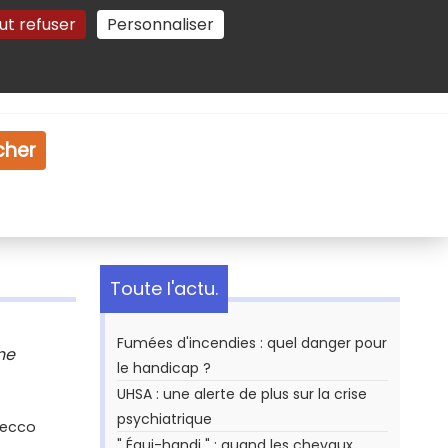
ut refuser
Personnaliser
Gestion des cookies
e
Vidéo
Dossiers
cher
Toute l'actu.
Fumées d'incendies : quel danger pour
ne
le handicap ?
UHSA : une alerte de plus sur la crise
psychiatrique
Secco
" Équi-handi " : quand les chevaux