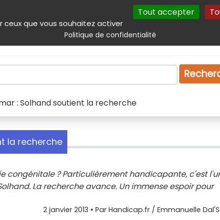
Tout accepter
To
incipal
Navigation complémentaire
Autres services
Plan du site
r ceux que vous souhaitez activer
Politique de confidentialité
Produits & services
Emploi
Droit
Tourism
Recher
mar : Solhand soutient la recherche
t la recherche
e congénitale ? Particulièrement handicapante, c'est l'u
 Solhand. La recherche avance. Un immense espoir pour
2 janvier 2013
• Par
Handicap.fr / Emmanuelle Dal'