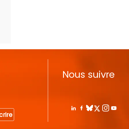
Nous suivre
crire