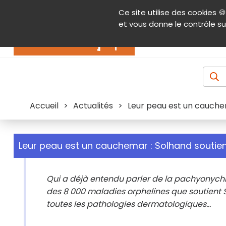
Panneau de gestion des cookies
Ce site utilise des cookies 🍪
Contenu
Aide et accessibilité
Menu pr
et vous donne le contrôle su
Actualités
Accueil
>
Actualités
>
Leur peau est un cauche
Leur peau est un cauchemar : Solhand soutien
Qui a déjà entendu parler de la pachyonychi
des 8 000 maladies orphelines que soutient
toutes les pathologies dermatologiques...