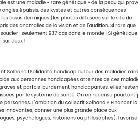
e est une maladie « rare génétique » de la peau qui pro
es ongles épaissis, des kystes et autres conséquences
es tissus dermiques (les photos diffusées sur le site de
is des anomalies de la vision et de l'audition. Si rare que
 soucier : seulement 937 cas dans le monde ! Si génétique
 sur deux !
tient Solhand (Solidarité handicap autour des maladies rare
 aide aux personnes handicapées atteintes de ces maladi
s graves et parfois lourdement handicapantes, elles reste
ssées par le système de santé. On en recense pourtant 
de personnes. L'ambition du collectif Solhand ? Financer la
s innovantes, donner une plus grande place aux
gues, psychologues, historiens ou philosophes), favoriser