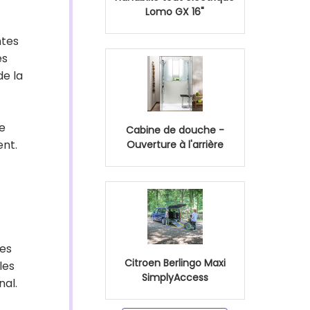
Lomo GX 16"
ntes
es
de la
de
Cabine de douche -
ent.
Ouverture à l'arrière
des
Citroen Berlingo Maxi
les
SimplyAccess
nal.