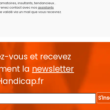
amatoires, insultants, tendancieux...
prenez contact avec nos
assistants
e validé via un mail que vous recevrez.
ez-vous et recevez
ement la
newsletter
Handicap.fr
S'ins