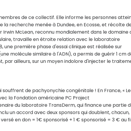
 membres de ce collectif. Elle informe les personnes attei
e la recherche menée à Dundee, en Ecosse, et récolte d
eur Irwin McLean, reconnu mondialement dans le domaine 
re, travaille en étroite relation avec le laboratoire
 une première phase d'essai clinique est réalisée sur
une molécule similaire à l'ADN), a permis de guérir 1 cm 
, par ailleurs, sur un moyen indolore d'injecter le traitem
ui souffrent de pachyonychie congénitale ! En France, « Le
avec la Fondation américaine PC Project
tenaire du laboratoire TransDerm, qui finance une partie 
onclu un accord avec deux sponsors qui doublent, chacun, 
€ versé en don = 1€ sponsorisé + 1 € sponsorisé = 3 € au fi