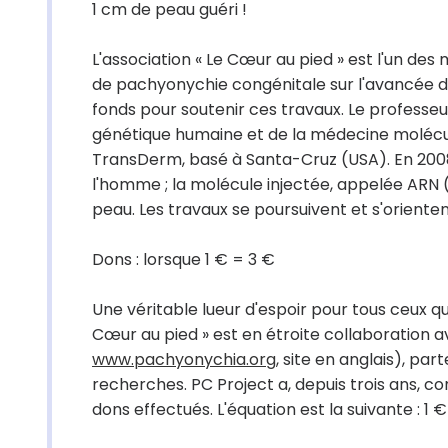
1 cm de peau guéri !
L'association « Le Cœur au pied » est l'un des
de pachyonychie congénitale sur l'avancée d
fonds pour soutenir ces travaux. Le profess
génétique humaine et de la médecine moléculai
TransDerm, basé à Santa-Cruz (USA). En 2008,
l'homme ; la molécule injectée, appelée ARN (
peau. Les travaux se poursuivent et s'orientent
Dons : lorsque 1 € = 3 €
Une véritable lueur d'espoir pour tous ceux q
Cœur au pied » est en étroite collaboration 
www.pachyonychia.org,
site en anglais), par
recherches. PC Project a, depuis trois ans, c
dons effectués. L'équation est la suivante : 1 