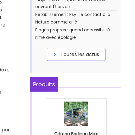
p
ouvrent l'horizon
s
Rétablissement Psy : le contact à la
u
Nature comme allié
rre
Plages propres : quand accessibilité
rime avec écologie
Toutes les actus
doxe
Produits
n
é par
Citroen Berlingo Maxi