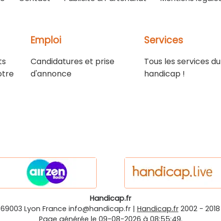
Emploi
Services
ts
Candidatures et prise
Tous les services du
otre
d'annonce
handicap !
Handicap.fr
-69003
Lyon
France
info@handicap.fr
|
Handicap.fr
2002 - 2018
Page générée le 09-08-2026 à 08:55:49.