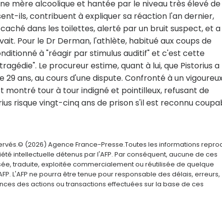
e mère alcoolique et hantée par le niveau très élevé de 
sent-ils, contribuent à expliquer sa réaction l'an dernier,
caché dans les toilettes, alerté par un bruit suspect, et a
vait. Pour le Dr Derman, l'athlète, habitué aux coups de
ditionné à "réagir par stimulus auditif" et c'est cette
tragédie". Le procureur estime, quant à lui, que Pistorius a
29 ans, au cours d'une dispute. Confronté à un vigoureu
t montré tour à tour indigné et pointilleux, refusant de
ius risque vingt-cinq ans de prison s'il est reconnu coupa
servés.© (2026) Agence France-Presse.Toutes les informations repro
été intellectuelle détenus par l'AFP. Par conséquent, aucune de ces
usée, traduite, exploitée commercialement ou réutilisée de quelque
AFP. L'AFP ne pourra être tenue pour responsable des délais, erreurs,
nces des actions ou transactions effectuées sur la base de ces