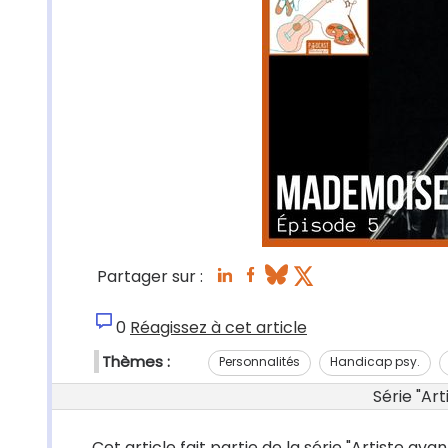
Partager sur :
0
Réagissez à cet article
Thèmes :
Personnalités
Handicap psy.
Série "Ar
Cet article fait partie de la série "Artiste av