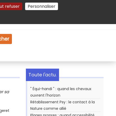
ut refuser
Personnaliser
Gestion des cookies
e
Vidéo
Dossiers
cher
Toute l'actu.
" Équi-handi " : quand les chevaux
er sa
ouvrent l'horizon
Rétablissement Psy : le contact à la
Nature comme allié
geret
Plages propres : quand accessibilité