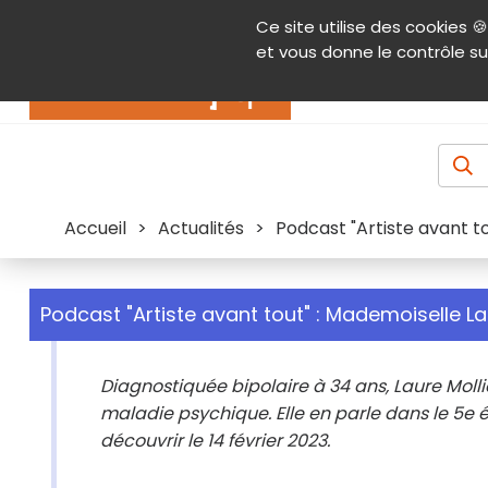
Panneau de gestion des cookies
Ce site utilise des cookies 🍪
Contenu
Aide et accessibilité
Menu pr
et vous donne le contrôle su
Actualités
Accueil
>
Actualités
>
Podcast "Artiste avant t
Podcast "Artiste avant tout" : Mademoiselle L
Diagnostiquée bipolaire à 34 ans, Laure Molli
maladie psychique. Elle en parle dans le 5e é
découvrir le 14 février 2023.