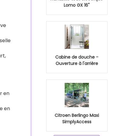
Lomo GX 16"
uve
selle
rt,
Cabine de douche -
Ouverture à l'arrière
r en
te en
Citroen Berlingo Maxi
SimplyAccess