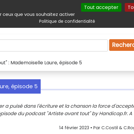
Tout accepter
To
incipal
Navigation complémentaire
Autres services
Plan du site
r ceux que vous souhaitez activer
Politique de confidentialité
Produits & services
Emploi
Droit
Tourism
Recher
out" : Mademoiselle Laure, épisode 5
aure, épisode 5
er a puisé dans l'écriture et la chanson la force d'accept
pisode du podcast "Artiste avant tout" by Handicap.fr. A
14 février 2023
• Par
C.Costil & C.Ro