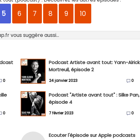
5
6
7
8
9
10
.fr vous suggère aussi...
odcast
Podcast Artiste avant tout: Yann-Alrick
Mortreuil, épisode 2
0
24 janvier 2023
0
ille
Podcast "Artiste avant tout" : Silke Pan,
épisode 4
0
7 février 2023
0
Ecouter l'épisode sur Apple podcasts