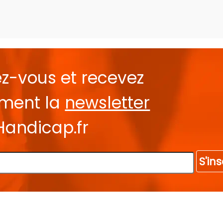
ez-vous et recevez
ement la
newsletter
Handicap.fr
S'ins